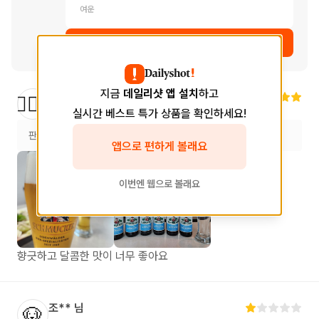
여운
상품 보러가기
지금
데일리샷 앱 설치
하고
최**
님
🙆🏻‍♀️
2024.03.27
실시간 베스트 특가 상품을 확인하세요!
판매처
스토어
고래맥주창고 한성대점
앱으로 편하게 볼래요
이번엔 웹으로 볼래요
향긋하고 달콤한 맛이 너무 좋아요
조**
님
🐶