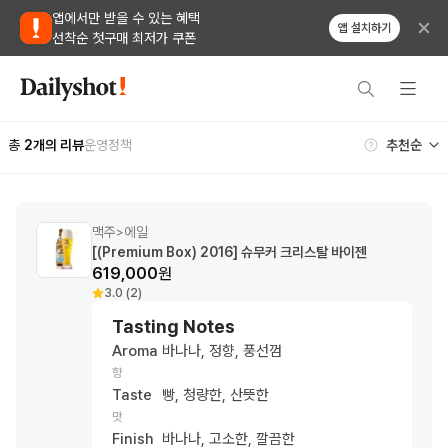
앱에서만 받을 수 있는 혜택
앱 설치하기
선착순 첫구매 최저가 쿠폰
총
2
개의 리뷰
운영정책
맥주
에일
>
[(Premium Box) 2016] 슈무커 크리스탈 바이젠
619,000
원
3.0 (2)
Tasting Notes
Aroma
바나나, 정향, 풍선껌
향
Taste
빵, 청량한, 산뜻한
맛
Finish
바나나, 고소한, 깔끔한