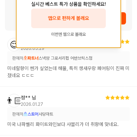
실시간 베스트 특가 상품을 확인하세요!
여운
앱으로 편하게 볼래요
상품 보러가기
이번엔 웹으로 볼래요
박**
님
😉
2026.05.29
판매처
파트너
스낵얌 그로서리펍 어반브릭스점
미네랄향이 쎈가 싶었는데 해물, 특히 생새우랑 페어링이 진짜 미
쳤네요 ㄷㄷㄷ
정**
님
👨🏻
2026.01.27
판매처
스토어
사당마트
미국 나파벨리 화이트와인보다 샤블리가 더 취향에 맞네요.