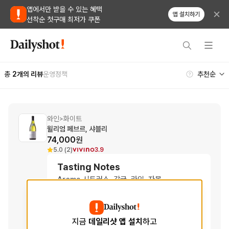
앱에서만 받을 수 있는 혜택
앱 설치하기
선착순 첫구매 최저가 쿠폰
총
2
개의 리뷰
운영정책
와인
화이트
>
윌리엄 페브르, 샤블리
74,000
원
5.0 (2)
3.9
Tasting Notes
Aroma
시트러스, 감귤, 라임, 자몽
향
Taste
청사과, 배, 사과, 미네랄리티
맛
지금
데일리샷 앱 설치
하고
Finish
꿀, 복숭아, 오크