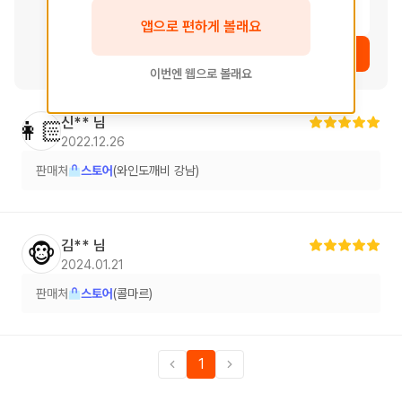
여운
앱으로 편하게 볼래요
상품 보러가기
이번엔 웹으로 볼래요
신**
님
👩🏻
2022.12.26
판매처
스토어
(와인도깨비 강남)
김**
님
🐵
2024.01.21
판매처
스토어
(콜마르)
1