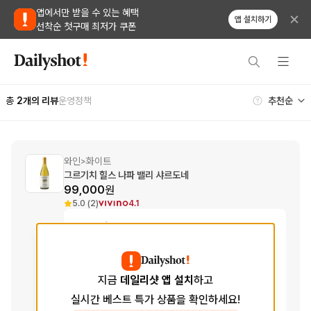
앱에서만 받을 수 있는 혜택
앱 설치하기
선착순 첫구매 최저가 쿠폰
총
2
개의 리뷰
운영정책
와인
화이트
>
그르기치 힐스 나파 밸리 샤르도네
99,000
원
5.0 (2)
4.1
Tasting Notes
Aroma
풋사과, 감귤, 멜론
향
Taste
미네랄리티, 사과, 바닐라
지금
데일리샷 앱 설치
하고
맛
실시간 베스트 특가 상품을 확인하세요!
Finish
스타프루트, 버터