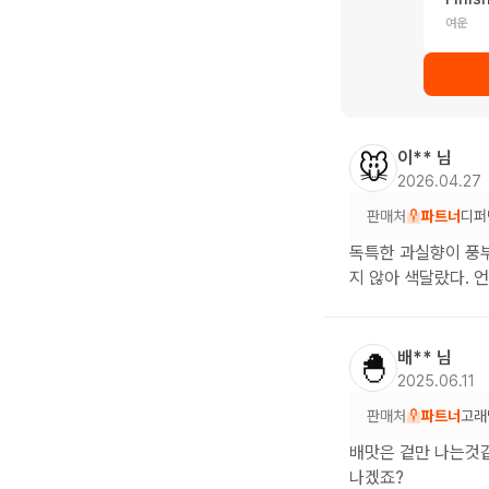
여운
이**
님
🐭
2026.04.27
판매처
파트너
디퍼
독특한 과실향이 풍부
지 않아 색달랐다. 
배**
님
🐣
2025.06.11
판매처
파트너
고래
배맛은 겉만 나는것같
나겠죠?