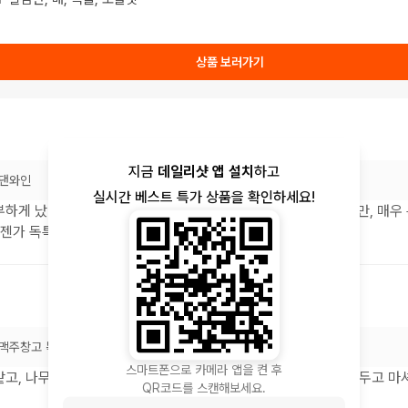
상품 보러가기
지금
데일리샷 앱 설치
하고
댄와인
실시간 베스트 특가 상품을 확인하세요!
하게 났던 기억. 항상 달달하고 부드러운 위스키를 찾던 나였지만, 매
언젠가 독특한 위스키를 주변에서 원한다면 추천해줄 생각
맥주창고 목동점
스마트폰으로 카메라 앱을 켠 후
고, 나무향에 씁씁함이... 부나하벤인가 싶네요. 뭐가 애매한데, 두고 
QR코드를 스캔해보세요.