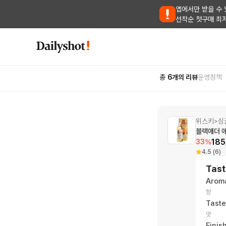
앱에서만 받을 수 
선착순 첫구매 최
총
6
개의 리뷰
운영정책
위스키
싱
>
블랙애더 애
185
33
%
4.5 (6)
Tast
Arom
향
Taste
맛
Finis