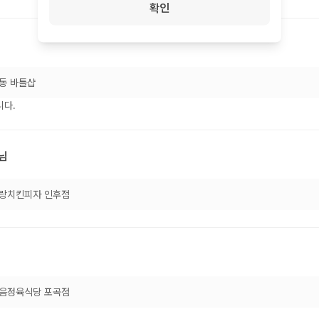
확인
동 바틀샵
니다.
님
랑치킨피자 인후점
음정육식당 포곡점