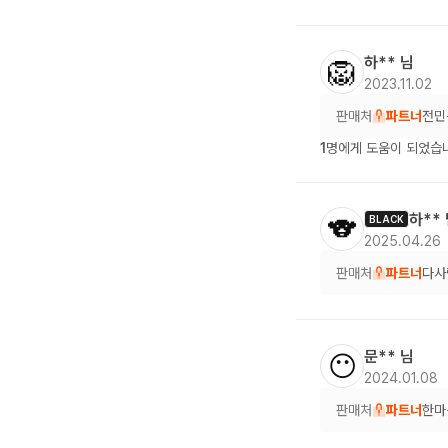
하**
님
🦁
2023.11.02
판매처
파트너
전민
1
명에게 도움이 되었습
하**
🐨
BLACK
2025.04.26
판매처
파트너
다사
문**
님
😶
2024.01.08
판매처
파트너
한마