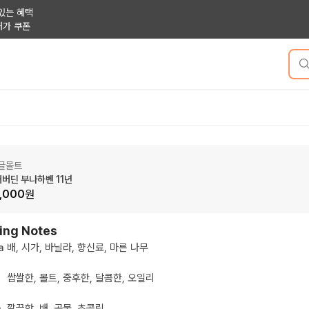
있는 혜택
저가 쿠폰
글몰트
버딘 부나하벤 11년
,000
원
ing Notes
a
배, 시가, 바닐라, 향신료, 마른 나무
쌉쌀한, 몰트, 중후한, 달콤한, 오일리
h
깔끔한, 배, 곡물, 초콜릿