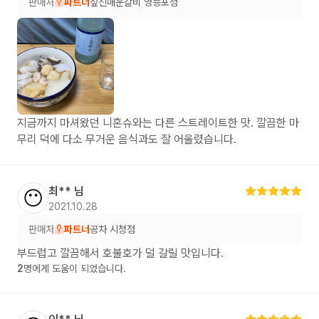
판매처
파트너
짚신매운갈비 영등포점
지금까지 마셔왔던 니혼슈와는 다른 스트레이트한 맛. 깔끔한 마
무리 덕에 다소 무거운 음식과도 잘 어울렸습니다.
최**
님
😶
2021.10.28
판매처
파트너
공차 시청점
부드럽고 깔끔해서 호불호가 덜 갈릴 맛입니다.
2
명에게 도움이 되었습니다.