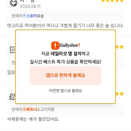
이**
님
😋
2024.06.11
판매처
스토어
홈술
뎃고리로 먹어봤어서 역시나 가볍게 즐기기 너무 좋은 술 입니다.
정**
님
👩🏻‍💻
2023.04.17
지금
데일리샷 앱 설치
하고
실시간 베스트 특가 상품을 확인하세요!
판매처
파트너
해누리 등촌역본점
깔끔한 스타일의 가성비 사케를 찾으신다면 추천입니다.
앱으로 편하게 볼래요
이번엔 웹으로 볼래요
오**
님
🐹
2022.09.16
판매처
파트너
소고기지존
사케중에는 얘가 젤맛있어요