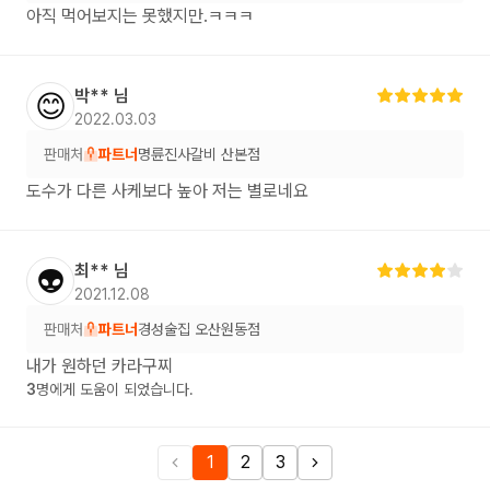
아직 먹어보지는 못했지만.ㅋㅋㅋ
박**
님
😊
2022.03.03
판매처
파트너
명륜진사갈비 산본점
도수가 다른 사케보다 높아 저는 별로네요
최**
님
👽
2021.12.08
판매처
파트너
경성술집 오산원동점
내가 원하던 카라구찌
3
명에게 도움이 되었습니다.
1
2
3