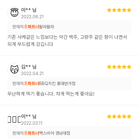
이**
님
😇
2022.06.21
판매처
파트너
왈라왈라
기존 사케같은 느낌보다는 약간 백주, 고량주 같은 향이 나면서
되게 부드럽게 감깁니다
김**
님
😽
2022.04.21
판매처
파트너
BBQ치킨 홍대반가점
무난하게 먹기 좋습니다. 차게 먹는게 좋아요!
이**
님
🙋🏻‍♀️
2022.03.11
판매처
파트너
백스비어 경남대점