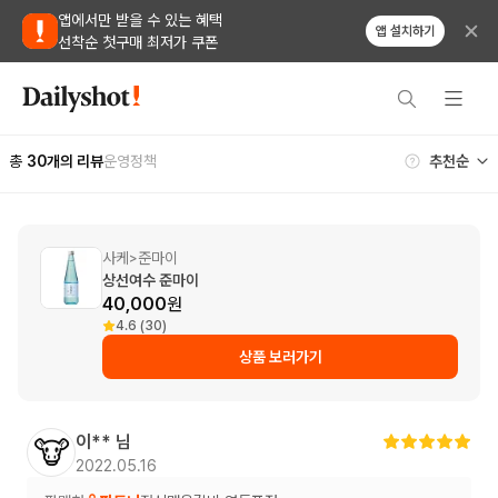
앱에서만 받을 수 있는 혜택
앱 설치하기
선착순 첫구매 최저가 쿠폰
총
30
개의 리뷰
운영정책
사케
준마이
>
상선여수 준마이
40,000
원
4.6 (30)
상품 보러가기
이**
님
🐮
2022.05.16