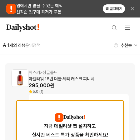
앱에서만 받을 수 있는 혜택
앱 설치하기
선착순 첫구매 최저가 쿠폰
총
1
개의 리뷰
운영정책
위스키
싱글몰트
>
아벨라워 18년 더블 셰리 캐스크 피니시
295,000
원
5.0 (1)
Tasting Notes
Aroma
토피, 버터스카치, 잘 익은 복숭아, 비터
오렌지
향
Taste
살구, 크림, 블랙커런트 잼, 감초, 꿀, 오
지금
데일리샷 앱 설치
하고
크
맛
실시간 베스트 특가 상품을 확인하세요!
Finish
긴 여운, 균형 잡힌, 베리류, 크렘 브륄