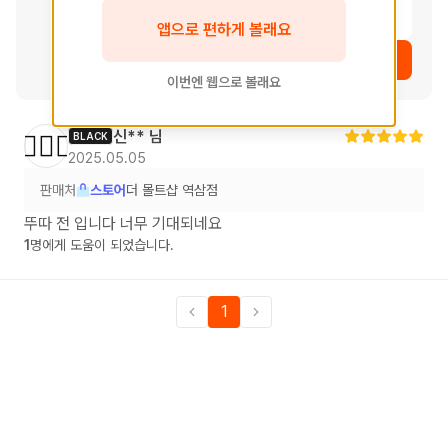
레, 오크
여운
앱으로 편하게 볼래요
상품 보러가기
이번엔 웹으로 볼래요
신**
님
🙆🏻‍♀️
BLACK
2025.05.05
판매처
스토어
더 몰트샵 역삼점
뚜따 전 입니다 너무 기대되네요
1
명에게 도움이 되었습니다.
1