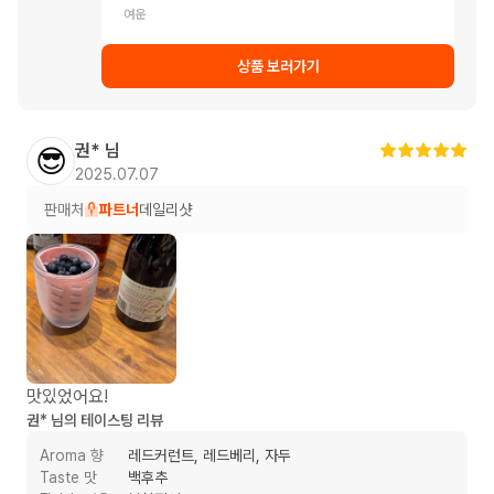
여운
상품 보러가기
권*
님
😎
2025.07.07
판매처
파트너
데일리샷
맛있었어요!
권*
님의 테이스팅 리뷰
Aroma 향
레드커런트, 레드베리, 자두
Taste 맛
백후추