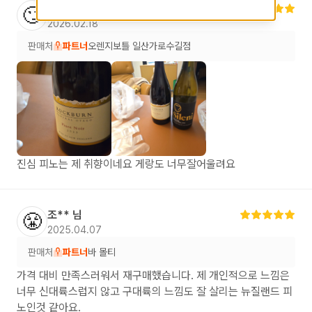
송**
님
🙄
2026.02.18
판매처
파트너
오렌지보틀 일산가로수길점
진심 피노는 제 취향이네요 게랑도 너무잘어울려요
조**
님
😤
2025.04.07
판매처
파트너
바 몰티
가격 대비 만족스러워서 재구매했습니다. 제 개인적으로 느낌은
너무 신대륙스럽지 않고 구대륙의 느낌도 잘 살리는 뉴질랜드 피
노인것 같아요.