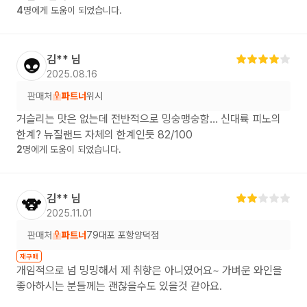
4
명에게 도움이 되었습니다.
김**
님
👽
2025.08.16
판매처
파트너
위시
거슬리는 맛은 없는데 전반적으로 밍숭맹숭함… 신대륙 피노의
한계? 뉴질랜드 자체의 한계인듯 82/100
2
명에게 도움이 되었습니다.
김**
님
🐨
2025.11.01
판매처
파트너
79대포 포항양덕점
재구매
개임적으로 넘 밍밍해서 제 취향은 아니였어요~ 가벼운 와인을
좋아하시는 분들께는 괜찮을수도 있을것 같아요.