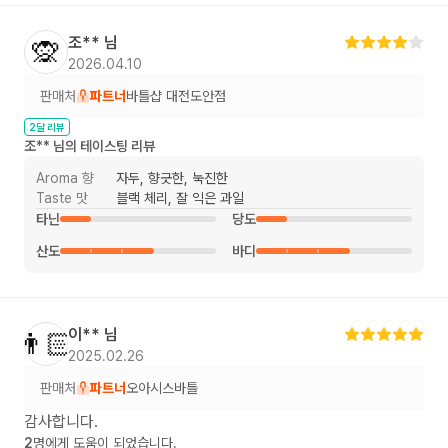
조**
님
🙊
2026.04.10
판매처
파트너
바틀샵 대전도안점
2달 리뷰
조**
님의 테이스팅 리뷰
Aroma 향
자두, 향긋한, 눅진한
Taste 맛
블랙 체리, 잘 익은 과일
타닌
당도
산도
바디
이**
님
👨🏻
2025.02.26
판매처
파트너
오아시스바틀
감사합니다.
2
명에게 도움이 되었습니다.