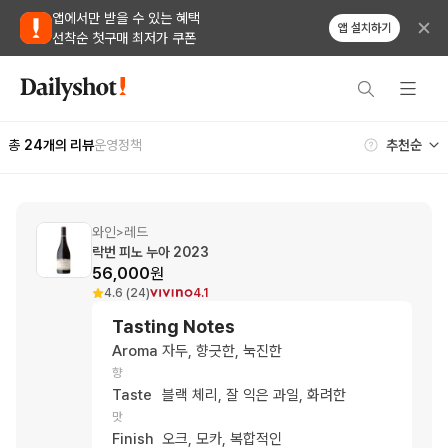
앱에서만 받을 수 있는 혜택
앱 설치하기
선착순 첫구매 최저가 쿠폰
총
24
개의 리뷰
운영정책
와인
레드
>
락번 피노 누아 2023
56,000
원
4.6 (24)
4.1
Tasting Notes
Aroma
자두, 향긋한, 눅진한
향
Taste
블랙 체리, 잘 익은 과일, 화려한
맛
Finish
오크, 모카, 복합적인