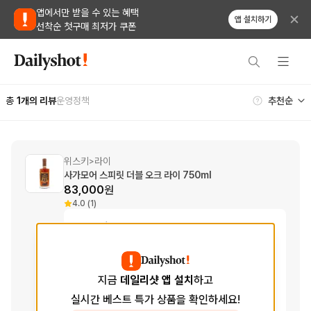
앱에서만 받을 수 있는 혜택
앱 설치하기
선착순 첫구매 최저가 쿠폰
총
1
개의 리뷰
운영정책
위스키
라이
>
사가모어 스피릿 더블 오크 라이 750ml
83,000
원
4.0 (1)
Tasting Notes
Aroma
캐러멜, 토피, 헤이즐넛
향
Taste
바닐라, 구운 코코넛, 피칸
지금
데일리샷 앱 설치
하고
맛
실시간 베스트 특가 상품을 확인하세요!
Finish
부드러운, 복합적인, 견과류