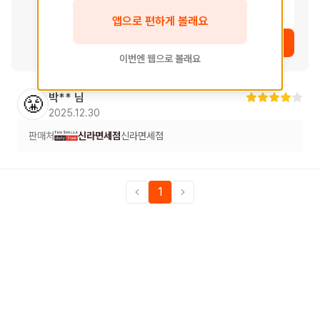
여운
앱으로 편하게 볼래요
상품 보러가기
이번엔 웹으로 볼래요
박**
님
😤
2025.12.30
판매처
신라면세점
신라면세점
1