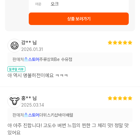
오크
여운
상품 보러가기
강**
님
😄
2026.01.31
판매처
스토어
주류상회Be 수유점
일주일 리뷰
아 역시 명불허전이에요 ㅋㅋㅋ
홍**
님
🐮
2025.03.14
판매처
스토어
더위스키샵바이배럴
아 아주 진합니다! 고도수 버번 느낌의 찐한 그 체리 맛! 정말 맛
있어요