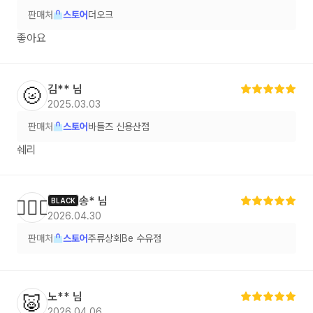
판매처
스토어
더오크
좋아요
김**
님
🌝
2025.03.03
판매처
스토어
바틀즈 신용산점
쉐리
송*
님
🙋🏻‍♀️
BLACK
2026.04.30
판매처
스토어
주류상회Be 수유점
노**
님
🐷
2026.04.06