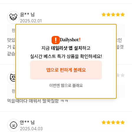
윤**
님
🐯
2025.02.01
판매처
스토어
(바틀즈 마곡점)
맛있습니다. 언젠가부터 CS 고도수에 푹 빠졌는데 그중 최고인
거 같습니다. 가격도 이정도면 굳이 년세점 기웃기웃 필요없을것
지금
데일리샷 앱 설치
하고
같습니다
실시간 베스트 특가 상품을 확인하세요!
앱으로 편하게 볼래요
손**
님
😻
2024.11.01
이번엔 웹으로 볼래요
판매처
스토어
(바틀즈 마곡점)
먹을때마다 매워서 딸꾹질함 ㅋㅋ
안**
님
🌝
2025.04.03