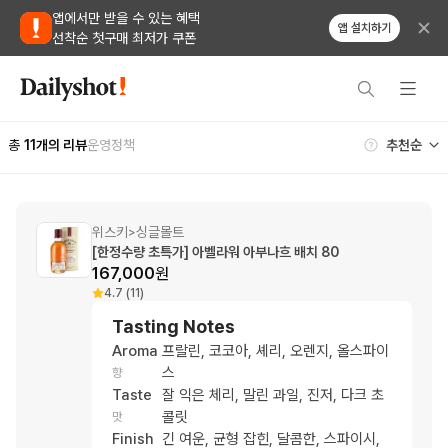
앱에서만 받을 수 있는 혜택
앱 설치하기
선착순 첫구매 최저가 쿠폰
총
11
개의 리뷰
운영정책
위스키
싱글몰트
>
[한정수량 초특가] 아벨라워 아부나흐 배치 80
167,000
원
4.7 (11)
Tasting Notes
Aroma
프랄린, 코코아, 셰리, 오렌지, 올스파이
스
향
Taste
잘 익은 체리, 말린 과일, 진저, 다크 초
콜릿
맛
Finish
긴 여운, 균형 잡힌, 달콤한, 스파이시,