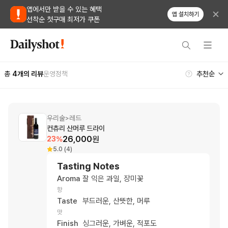
앱에서만 받을 수 있는 혜택
앱 설치하기
선착순 첫구매 최저가 쿠폰
총
4
개의 리뷰
운영정책
우리술
레드
>
컨츄리 산머루 드라이
26,000
원
23
%
5.0 (4)
Tasting Notes
Aroma
잘 익은 과일, 장미꽃
향
Taste
부드러운, 산뜻한, 머루
맛
Finish
싱그러운, 가벼운, 적포도