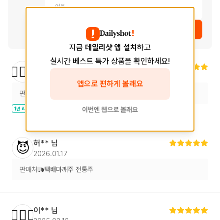
여운
상품 보러가기
지금
데일리샷 앱 설치
하고
실시간 베스트 특가 상품을 확인하세요!
이**
님
🙆🏻‍♀️
2026.04.02
앱으로 편하게 볼래요
판매처
택배
마깨주 전통주
1년 리뷰
이번엔 웹으로 볼래요
허**
님
😈
2026.01.17
판매처
택배
마깨주 전통주
이**
님
🙆🏻‍♀️