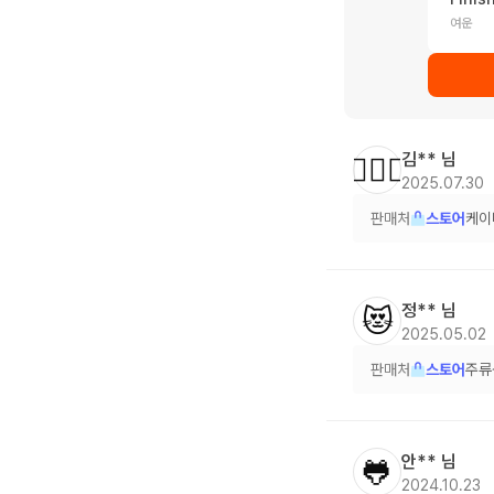
여운
김**
님
🙆🏻‍♀️
2025.07.30
판매처
스토어
케이
정**
님
😻
2025.05.02
판매처
스토어
주류
안**
님
🐸
2024.10.23