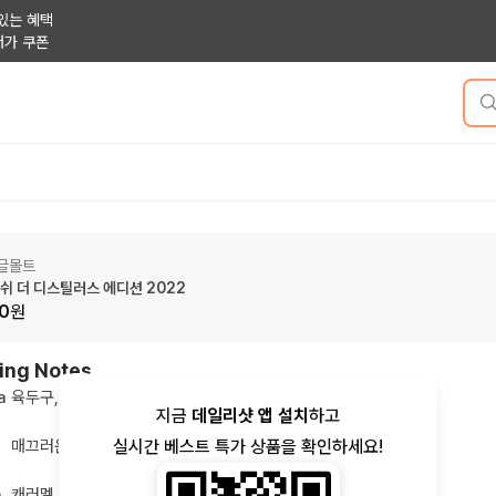
있는 혜택
저가 쿠폰
글몰트
 더 디스틸러스 에디션 2022
0
원
ing Notes
a
육두구, 건포도, 체리, 말린 오렌지 껍질, 꽃, 과일, 달콤한
지금
데일리샷 앱 설치
하고
실시간 베스트 특가 상품을 확인하세요!
매끄러운, 밀랍, 마카다미아, 헤이즐넛, 크리미, 바닐라, 바다 내음
h
캐러멜, 계피, 긴 여운