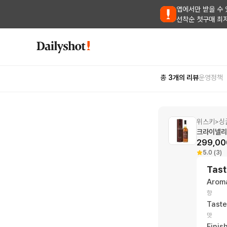
앱에서만 받을 수 
선착순 첫구매 최
총
3
개의 리뷰
운영정책
위스키
싱
>
크라이넬리쉬
299,00
5.0 (3)
Tast
Arom
향
Taste
맛
Finis