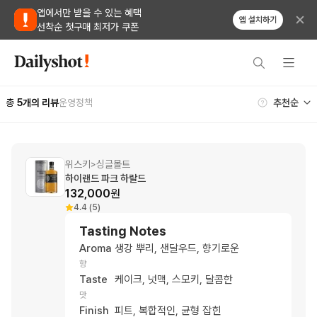
앱에서만 받을 수 있는 혜택
앱 설치하기
선착순 첫구매 최저가 쿠폰
총
5
개의 리뷰
운영정책
위스키
싱글몰트
>
하이랜드 파크 하랄드
132,000
원
4.4 (5)
Tasting Notes
Aroma
생강 뿌리, 샌달우드, 향기로운
향
Taste
케이크, 넛맥, 스모키, 달콤한
맛
Finish
피트, 복합적인, 균형 잡힌