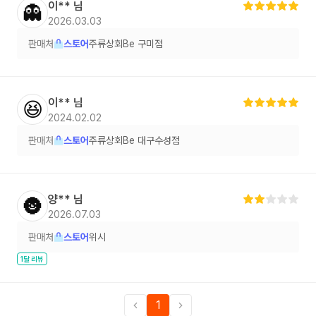
이**
님
👻
2026.03.03
판매처
스토어
주류상회Be 구미점
이**
님
😆
2024.02.02
판매처
스토어
주류상회Be 대구수성점
양**
님
🌚
2026.07.03
판매처
스토어
위시
1달 리뷰
1