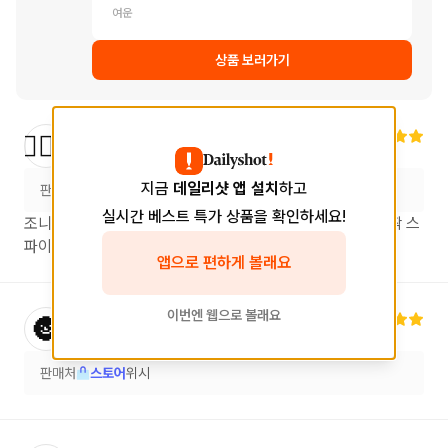
여운
상품 보러가기
옥**
님
🙆🏻‍♂️
2023.12.17
지금
데일리샷 앱 설치
하고
판매처
스토어
(주류상회Be 창원시청점)
실시간 베스트 특가 상품을 확인하세요!
조니워커 블루와 흡사하다고 느꼈네요 전 적당한 피트에 살짝 스
파이시하고 은은한 피니쉬를 갖고있는 부드러운 위스키
앱으로 편하게 볼래요
이번엔 웹으로 볼래요
양**
님
🌚
2026.05.28
판매처
스토어
위시