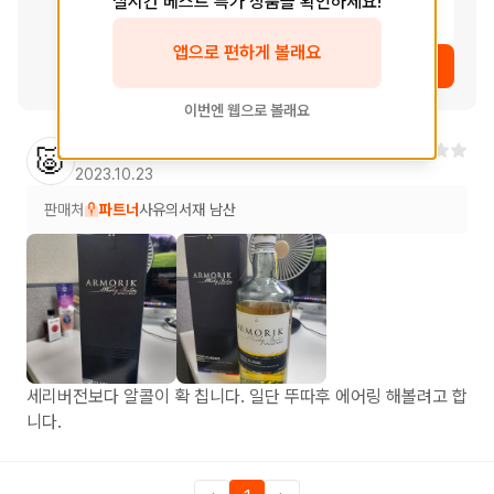
실시간 베스트 특가 상품을 확인하세요!
여운
앱으로 편하게 볼래요
상품 보러가기
이번엔 웹으로 볼래요
이**
님
🐷
2023.10.23
판매처
파트너
사유의서재 남산
세리버전보다 알콜이 확 칩니다. 일단 뚜따후 에어링 해볼려고 합
니다.