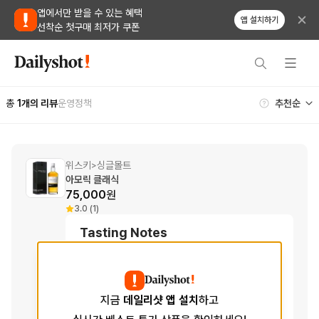
앱에서만 받을 수 있는 혜택
앱 설치하기
선착순 첫구매 최저가 쿠폰
총
1
개의 리뷰
운영정책
위스키
싱글몰트
>
아모릭 클래식
75,000
원
3.0 (1)
Tasting Notes
Aroma
곡물, 스파이시, 패션프루트
향
Taste
복숭아, 살구, 바닐라, 오일리
맛
지금
데일리샷 앱 설치
하고
Finish
긴 여운, 약간의 피트