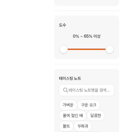
도수
0% ~ 65% 이상
테이스팅 노트
가벼운
구운 오크
꿀에 절인 배
달콤한
몰트
무화과