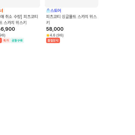
너
스토어
매 취소 수량] 피츠코티
피츠코티 싱글몰트 스카치 위스
트 스카치 위스키
키
46,900
58,000
96
)
4.6
(
96
)
박
특가
공동구매
품절임박