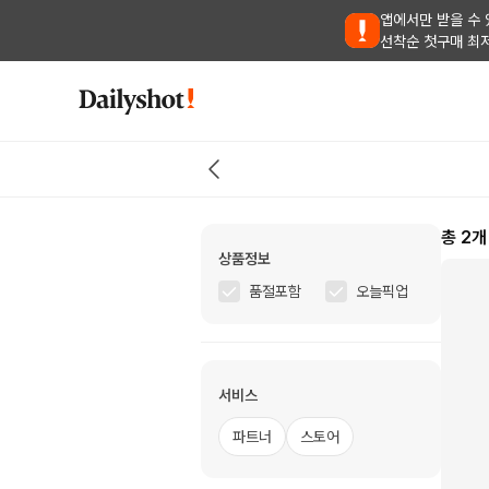
앱에서만 받을 수 
선착순 첫구매 최
총
2
개
상품정보
품절포함
오늘픽업
서비스
파트너
스토어