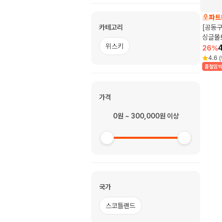
파트
카테고리
[공동구
싱글몰
위스키
26
%
4.6
(
품절임
가격
0원 ~ 300,000원 이상
국가
스코틀랜드