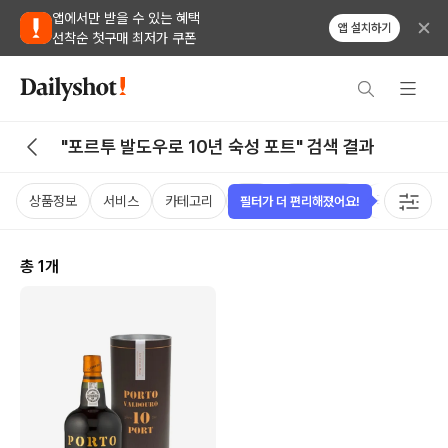
앱에서만 받을 수 있는 혜택
앱 설치하기
선착순 첫구매 최저가 쿠폰
"포르투 발도우로 10년 숙성 포트" 검색 결과
상품정보
서비스
카테고리
가격
비비노점수
국가
용
필터가 더 편리해졌어요!
총
1
개