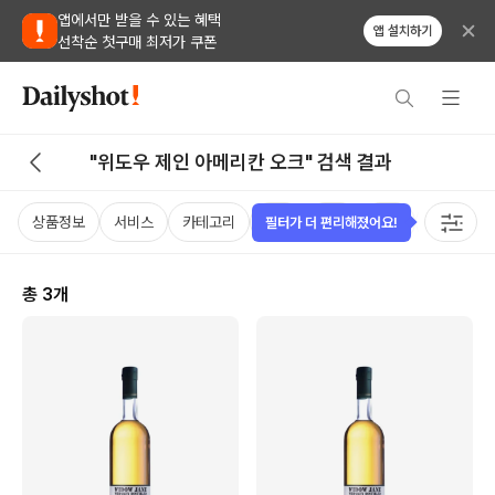
앱에서만 받을 수 있는 혜택
앱 설치하기
선착순 첫구매 최저가 쿠폰
"위도우 제인 아메리칸 오크" 검색 결과
상품정보
서비스
카테고리
가격
국가
용량
태그
필터가 더 편리해졌어요!
총
3
개