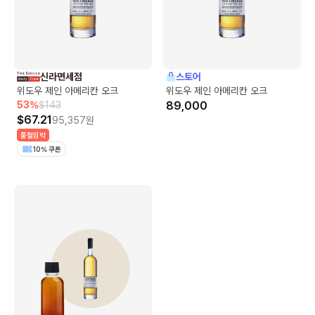
신라면세점
스토어
위도우 제인 아메리칸 오크
위도우 제인 아메리칸 오크
53
%
$
143
89,000
$
67.21
95,357
원
품절임박
10% 쿠폰