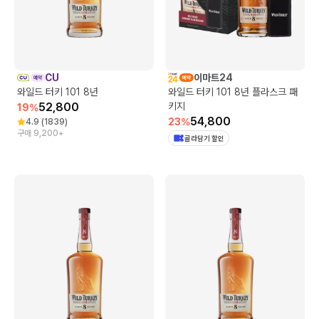
CU
이마트24
와일드 터키 101 8년
와일드 터키 101 8년 플라스크 패
52,800
키지
19
%
54,800
23
%
4.9
(
1839
)
구매 9,200+
골라담기 할인