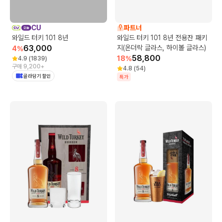
CU
파트너
와일드 터키 101 8년
와일드 터키 101 8년 전용잔 패키
63,000
지(온더락 글라스, 하이볼 글라스)
4
%
58,800
18
%
4.9
(
1839
)
구매 9,200+
4.8
(
54
)
골라담기 할인
특가