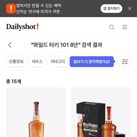
앱에서만 받을 수 있는 혜택
앱 설치하기
선착순 첫구매 최저가 쿠폰
"와일드 터키 101 8년" 검색 결과
상품정보
서비스
카테고리
가격
국가
용량
태그
필터가 더 편리해졌어요!
총
15
개