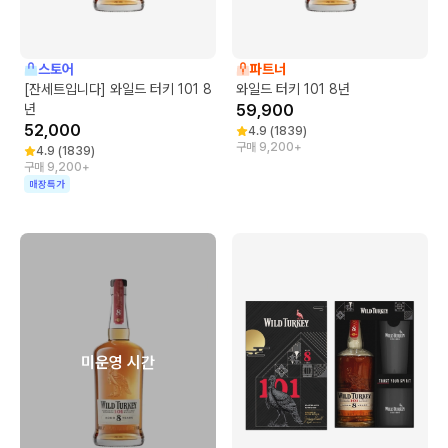
스토어
파트너
[잔세트입니다] 와일드 터키 101 8
와일드 터키 101 8년
년
59,900
52,000
4.9
(
1839
)
구매 9,200+
4.9
(
1839
)
구매 9,200+
매장특가
미운영 시간