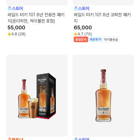
스토어
스토어
와일드 터키 101 8년 전용잔 패키
와일드 터키 101 8년 코퍼잔 패키
지(온더락잔, 하이볼잔 포함)
지
55,000
65,000
4.8
(
28
)
4.7
(
70
)
품절임박
매장특가
하이볼용술
파트너
스토어