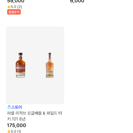
59,000
6,000
5.0
(
2
)
품절임박
스토어
러셀 리저브 싱글배럴 & 와일드 터
키 101 8년
175,000
5.0
(
1
)