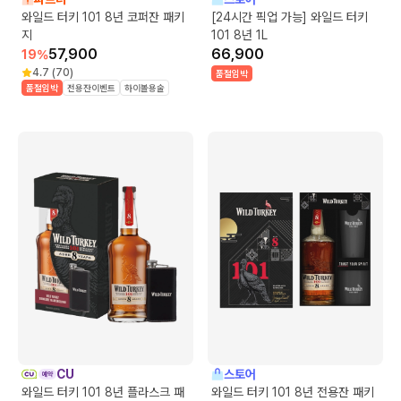
와일드 터키 101 8년 코퍼잔 패키
[24시간 픽업 가능] 와일드 터키
지
101 8년 1L
57,900
66,900
19
%
4.7
(
70
)
품절임박
품절임박
전용잔이벤트
하이볼용술
CU
스토어
와일드 터키 101 8년 플라스크 패
와일드 터키 101 8년 전용잔 패키