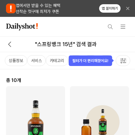
앱에서만 받을 수 있는 혜택
앱 설치하기
선착순 첫구매 최저가 쿠폰
"스프링뱅크 15년" 검색 결과
상품정보
서비스
카테고리
가격
국가
용량
태그
필터가 더 편리해졌어요!
총
10
개