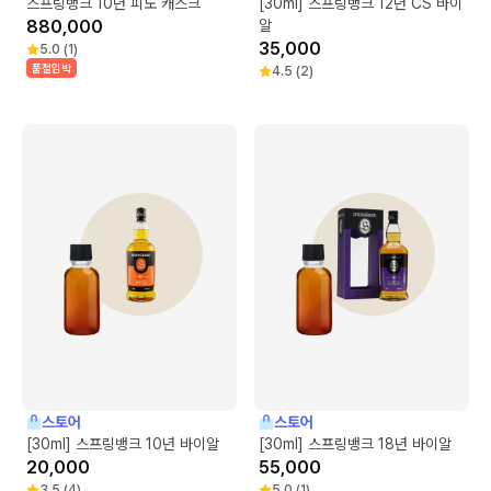
스프링뱅크 10년 피노 캐스크
[30ml] 스프링뱅크 12년 CS 바이
880,000
알
35,000
5.0
(
1
)
품절임박
4.5
(
2
)
스토어
스토어
[30ml] 스프링뱅크 10년 바이알
[30ml] 스프링뱅크 18년 바이알
20,000
55,000
3.5
(
4
)
5.0
(
1
)