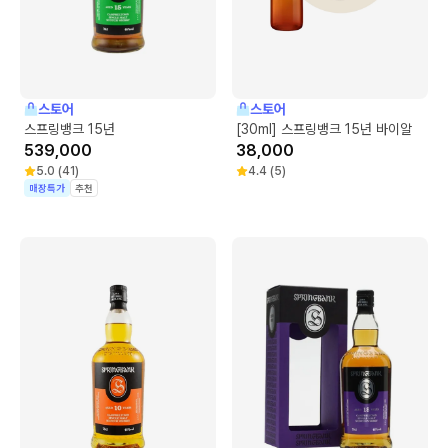
스토어
스토어
스프링뱅크 15년
[30ml] 스프링뱅크 15년 바이알
539,000
38,000
5.0
(
41
)
4.4
(
5
)
매장특가
추천