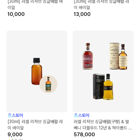
[30ml] 러셀 리저브 싱글배럴 바
[30ml] 러셀 리저브 싱글배럴 라
이알
이 바이알
10,000
13,000
스토어
스토어
[30ml] 러셀 리저브 싱글배럴 라
러셀 리저브 싱글배럴(구형) & 발
이 바이알
베니 더블우드 12년 & 하이랜드 파
9,000
크 CS 릴리즈 No.1
578,000