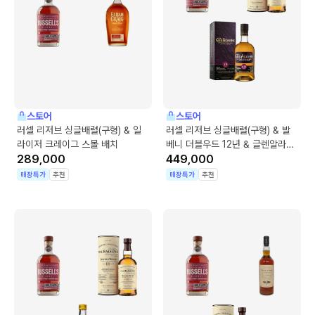
스토어
스토어
러셀 리저브 싱글배럴(구형) & 일
러셀 리저브 싱글배럴(구형) & 발
라이저 크레이그 스몰 배치
베니 더블우드 12년 & 글렌알라키
289,000
12년
449,000
매장특가
추천
매장특가
추천