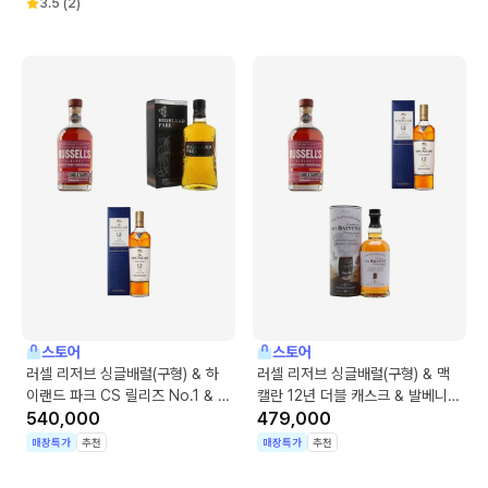
3.5
(
2
)
스토어
스토어
러셀 리저브 싱글배럴(구형) & 하
러셀 리저브 싱글배럴(구형) & 맥
이랜드 파크 CS 릴리즈 No.1 & 맥
캘란 12년 더블 캐스크 & 발베니
캘란 12년 더블 캐스크
540,000
12년 아메리칸 오크
479,000
매장특가
추천
매장특가
추천