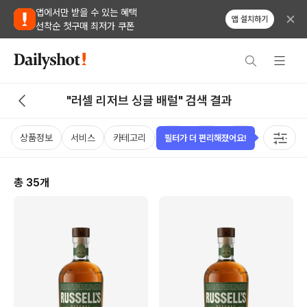
앱에서만 받을 수 있는 혜택
앱 설치하기
선착순 첫구매 최저가 쿠폰
"러셀 리저브 싱글 배럴" 검색 결과
상품정보
서비스
카테고리
가격
국가
용량
태그
필터가 더 편리해졌어요!
총
35
개