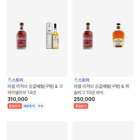
스토어
스토어
러셀 리저브 싱글배럴(구형) & 크
러셀 리저브 싱글배럴(구형) & 휘
라이넬리쉬 14년
슬피그 10년 라이
310,000
250,000
품절임박
매장특가
추천
품절임박