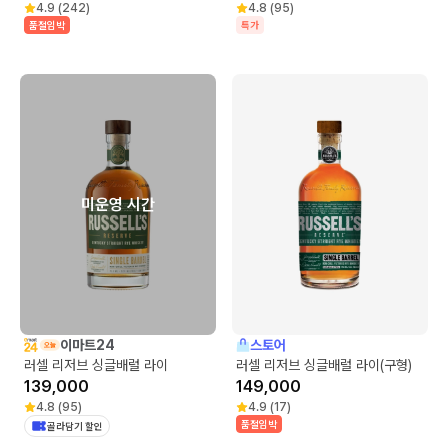
4.9
(
242
)
4.8
(
95
)
품절임박
특가
미운영 시간
이마트24
스토어
러셀 리저브 싱글배럴 라이
러셀 리저브 싱글배럴 라이(구형)
139,000
149,000
4.8
(
95
)
4.9
(
17
)
품절임박
골라담기 할인