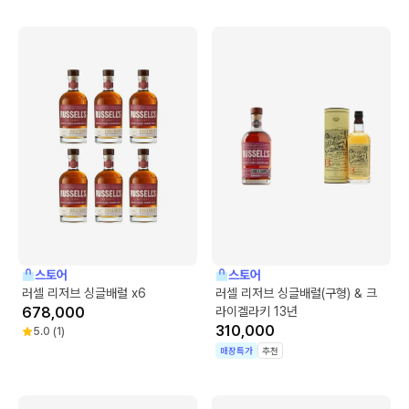
스토어
스토어
러셀 리저브 싱글배럴 x6
러셀 리저브 싱글배럴(구형) & 크
678,000
라이겔라키 13년
310,000
5.0
(
1
)
매장특가
추천