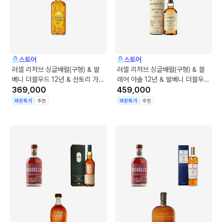
스토어
스토어
러셀 리저브 싱글배럴(구형) & 발
러셀 리저브 싱글배럴(구형) & 블
베니 더블우드 12년 & 산토리 가쿠
레어 아솔 12년 & 발베니 더블우드
빈
369,000
12년
459,000
매장특가
추천
매장특가
추천