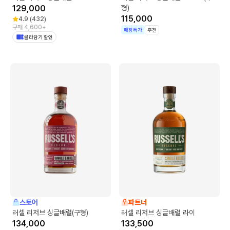
129,000
형)
115,000
4.9
(
432
)
구매 4,600+
매장특가
추천
골라담기 할인
스토어
파트너
러셀 리저브 싱글배럴(구형)
러셀 리저브 싱글배럴 라이
134,000
133,500