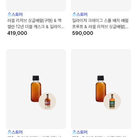
스토어
스토어
러셀 리저브 싱글배럴(구형) & 맥
일라이저 크레이그 스몰 배치 배럴
캘란 12년 더블 캐스크 & 일라이저
프루프 & 러셀 리저브 싱글배럴(구
크레이그 스몰 배치
419,000
형) & 발베니 더블우드 12년
590,000
스토어
스토어