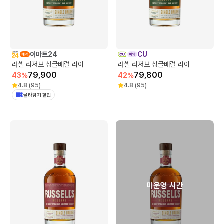
이마트24
CU
러셀 리저브 싱글배럴 라이
러셀 리저브 싱글배럴 라이
79,900
79,800
43
%
42
%
4.8
(
95
)
4.8
(
95
)
골라담기 할인
미운영 시간