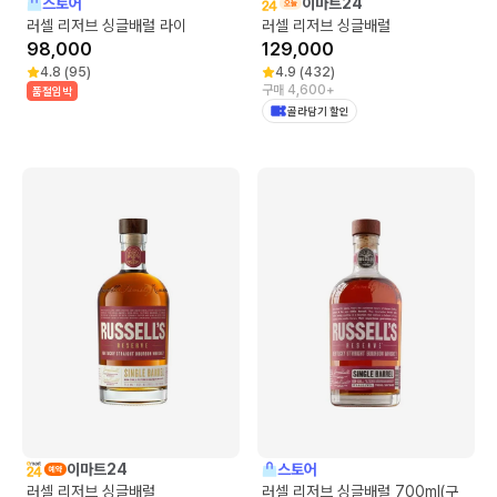
스토어
이마트24
러셀 리저브 싱글배럴 라이
러셀 리저브 싱글배럴
98,000
129,000
4.8
(
95
)
4.9
(
432
)
구매 4,600+
품절임박
골라담기 할인
이마트24
스토어
러셀 리저브 싱글배럴
러셀 리저브 싱글배럴 700ml(구