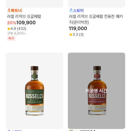
파트너
스토어
러셀 리저브 싱글배럴
러셀 리저브 싱글배럴 전용잔 패키
109,900
지(온더락잔)
20
%
119,000
4.9
(
432
)
구매 4,600+
3.3
(
3
)
특가
미운영 시간