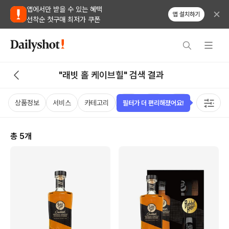
앱에서만 받을 수 있는 혜택
앱 설치하기
선착순 첫구매 최저가 쿠폰
"래빗 홀 케이브힐" 검색 결과
상품정보
서비스
카테고리
가격
국가
용량
태그
필터가 더 편리해졌어요!
총
5
개