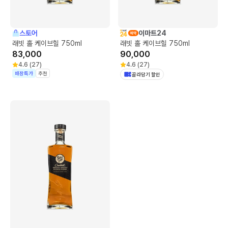
스토어
이마트24
래빗 홀 케이브힐 750ml
래빗 홀 케이브힐 750ml
83,000
90,000
4.6
(
27
)
4.6
(
27
)
매장특가
추천
골라담기 할인