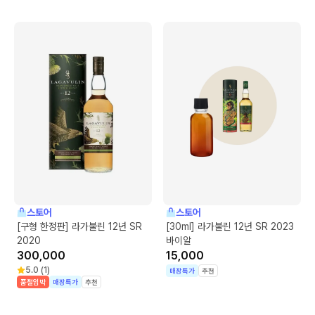
스토어
스토어
[구형 한정판] 라가불린 12년 SR
[30ml] 라가불린 12년 SR 2023
2020
바이알
300,000
15,000
5.0
(
1
)
매장특가
추천
품절임박
매장특가
추천