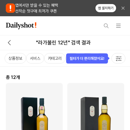
앱에서만 받을 수 있는 혜택
앱 설치하기
선착순 첫구매 최저가 쿠폰
"라가불린 12년" 검색 결과
상품정보
서비스
카테고리
가격
국가
용량
태그
필터가 더 편리해졌어요!
총
12
개