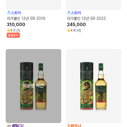
스토어
스토어
라가불린 12년 SR 2019
라가불린 12년 SR 2023
310,000
245,000
5.0
(
1
)
4.8
(
4
)
품절임박
미운영 시간
CU
파트너