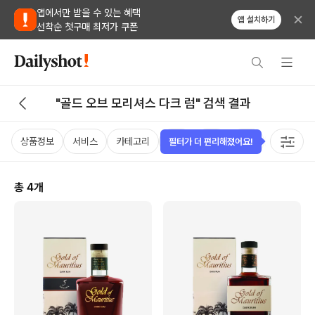
앱에서만 받을 수 있는 혜택
앱 설치하기
선착순 첫구매 최저가 쿠폰
"골드 오브 모리셔스 다크 럼" 검색 결과
상품정보
서비스
카테고리
가격
국가
용량
태그
필터가 더 편리해졌어요!
총
4
개