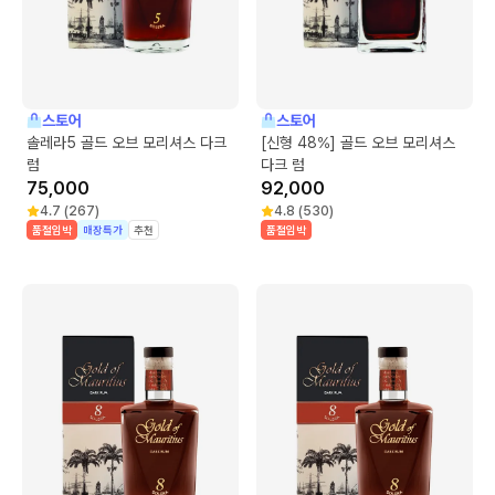
스토어
스토어
솔레라5 골드 오브 모리셔스 다크
[신형 48%] 골드 오브 모리셔스
럼
다크 럼
75,000
92,000
4.7
(
267
)
4.8
(
530
)
품절임박
매장특가
추천
품절임박