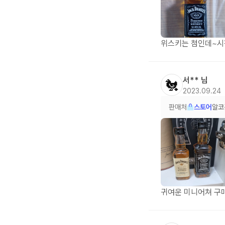
위스키는 첨인데~시
서**
님
🐔
2023.09.24
판매처
스토어
알코
귀여운 미니어쳐 구