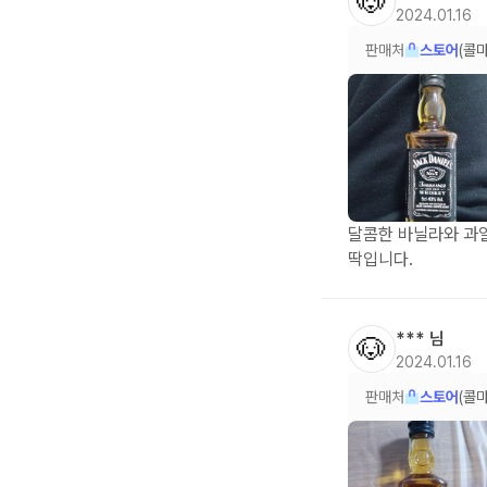
🐶
2024.01.16
판매처
스토어
(콜
달콤한 바닐라와 과
딱입니다.
***
님
🐶
2024.01.16
판매처
스토어
(콜