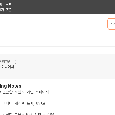
있는 혜택
저가 쿠폰
메리칸(버번)
스 미니어처
원
ing Notes
a
달콤한, 바닐라, 과일, 스파이시
바나나, 캐러멜, 토피, 향신료
h
달콤한, 그을린 오크, 커피, 긴 여운