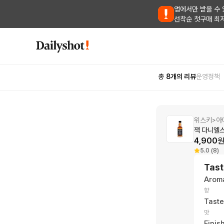
앱에서만 받을 수 
선착순 첫구매 최
총
8
개의 리뷰
운영정책
위스키
아
>
잭 다니엘
4,900
5.0 (8)
Tast
Arom
향
Taste
맛
Finis