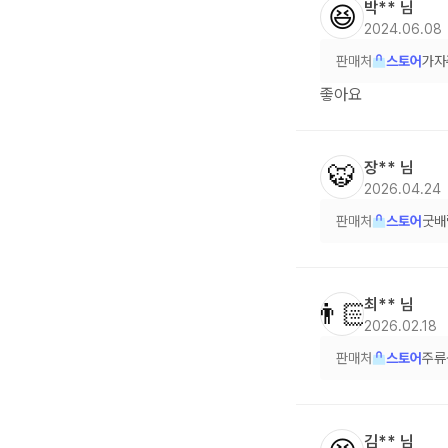
박**
님
😆
2024.06.08
판매처
스토어
가자
좋아요
장**
님
🐯
2026.04.24
판매처
스토어
굿배
최**
님
👨🏻
2026.02.18
판매처
스토어
주류
김**
님