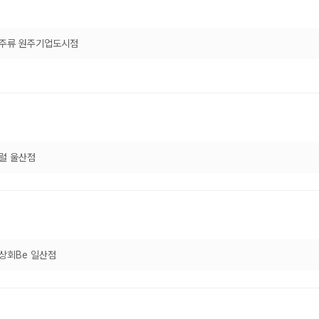
주류 원주기업도시점
럴 울산점
상회Be 일산점