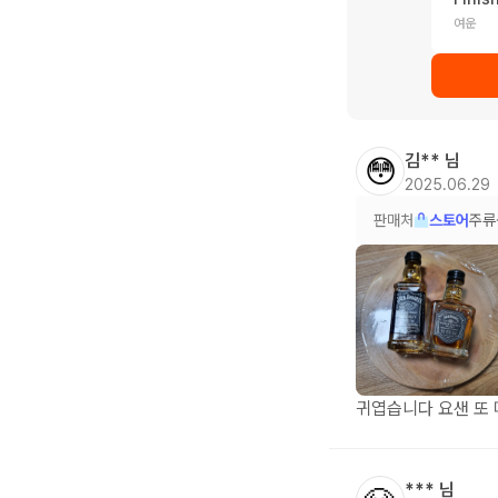
여운
김**
님
😳
2025.06.29
판매처
스토어
주류
귀엽습니다 요샌 또 
***
님