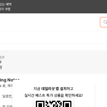
있는 혜택
저가 쿠폰
효주
주
원
ing Notes
a
꽃, 체리, 달콤한, 미네랄리티
지금
데일리샷 앱 설치
하고
실시간 베스트 특가 상품을 확인하세요!
달콤한, 타닌, 은은한, 달콤한
h
잘 익은 포도, 시트러스, 달콤한