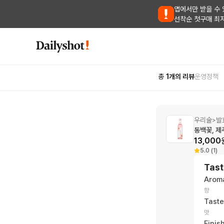
앱에서만 받을 수 
선착순 첫구매 최
총
1
개의 리뷰
운영정책
우리술
발
>
동백꽃, 제
13,000
5.0 (1)
Tast
Arom
향
Taste
맛
Finis