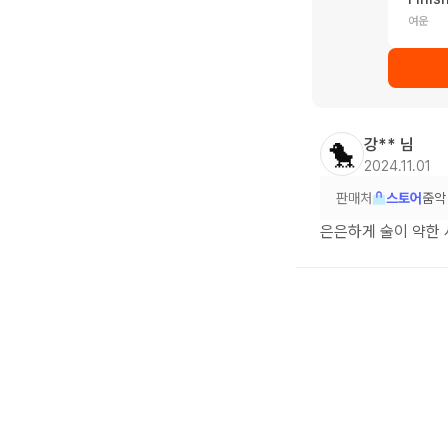
여운
강**
님
🐤
2024.11.01
판매처
스토어
줌악
은은하게 술이 약한