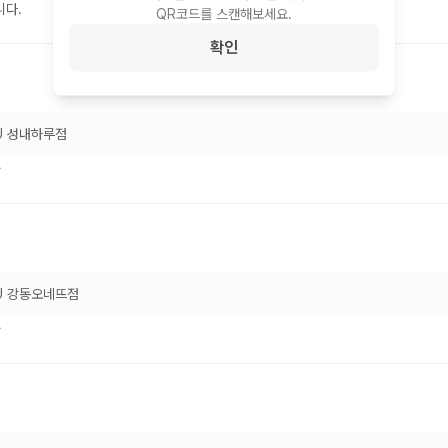
니다.
QR코드를 스캔해보세요.
확인
U 성내하루점
~
U 강동오네뜨점
~