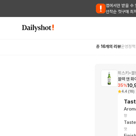
앱에서만 받을 수 
선착순 첫구매 최
총
16
개의 리뷰
운영정책
위스키
블
>
블랙 앤 화
10,
35
%
4.4 (16)
Tast
Arom
향
Taste
맛
Finis