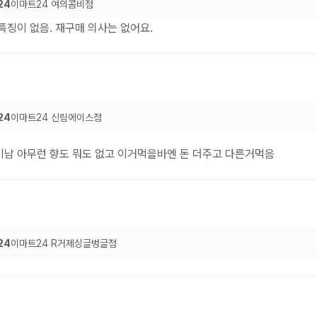
24
이마트24 여의콤비점
특징이 없음. 재구매 의사는 없어요.
24
이마트24 신림에이스점
이남 아무런 향도 뭐도 없고 이거먹을바엔 돈 더주고 다른거먹음
24
이마트24 R거제싱글벙글점