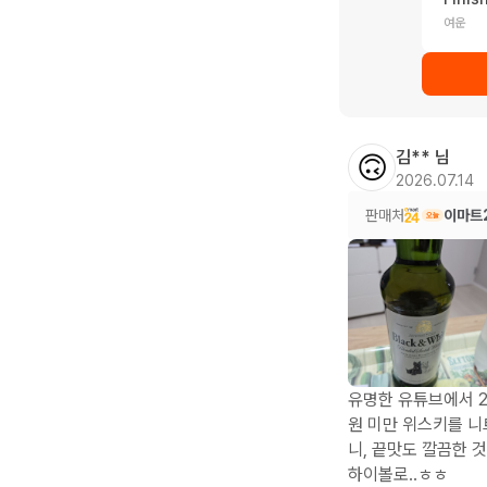
여운
김**
님
🙃
2026.07.14
판매처
이마트
유명한 유튜브에서 2
원 미만 위스키를 니
니, 끝맛도 깔끔한 것
하이볼로..ㅎㅎ