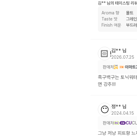
김**
님의 테이스팅 리
Aroma 향
몰트
Taste 맛
그레인
Finish 여운
부드러
김**
님
👨🏻‍💻
2026.07.25
판매처
이마트
흑구백구는 토닉워터
면 강추!!!
정**
님
😶
2024.04.15
판매처
CU
C
그냥 저냥 피트향 느