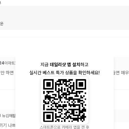
뷰
운
24
이마트24 신대방역점
지금
데일리샷 앱 설치
하고
실시간 베스트 특가 상품을 확인하세요!
만 하면 너무 달아서 플레인 탄산수로 입맛에 맞게 하이볼로 만들면 매우
U 뉴김해활천고개점
끼기 나쁘지 않습니다.
스마트폰으로 카메라 앱을 켠 후