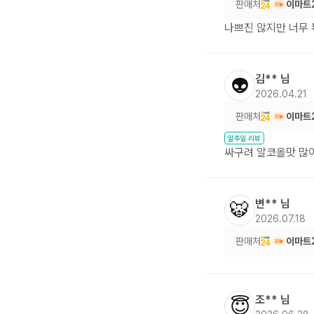
판매처
이마트
나쁘진 않지만 너무 
김**
님
👽
2026.04.21
판매처
이마트
일주일 리뷰
싸구려 알코올맛 많
변**
님
🐯
2026.07.18
판매처
이마트
조**
님
😇