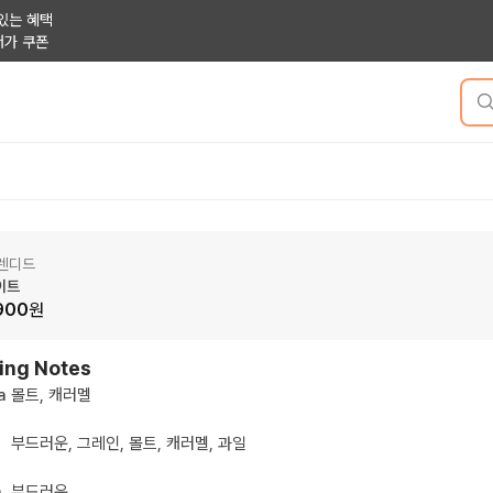
있는 혜택
저가 쿠폰
렌디드
이트
900
원
ing Notes
a
몰트, 캐러멜
부드러운, 그레인, 몰트, 캐러멜, 과일
h
부드러운