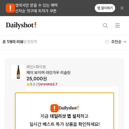
앱에서만 받을 수 있는 혜택
앱 설치하기
선착순 첫구매 최저가 쿠폰
총
1
개의 리뷰
운영정책
와인
화이트
>
제이 보이머 라인가우 리슬링
25,000
원
5.0 (1)
3.7
Tasting Notes
Aroma
열대 과일, 꿀, 청사과
향
Taste
청포도, 미네랄리티, 과일
지금
데일리샷 앱 설치
하고
맛
실시간 베스트 특가 상품을 확인하세요!
Finish
사과, 청포도, 산뜻한