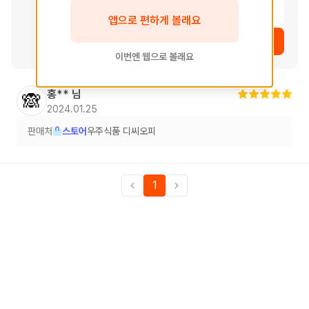
여운
앱으로 편하게 볼래요
상품 보러가기
이번엔 웹으로 볼래요
홍**
님
🙈
2024.01.25
판매처
스토어
우주식품 디씨오피
1