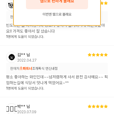
앱으로 편하게 볼래요
백**
님
🐼
2022.06.20
이번엔 웹으로 볼래요
판매처
파트너
디다인 레스토랑&카페
빈도르는 늘 바디감이나 당도가 좋아서 즐겨마시게 되는것같아
요!! 가격도 좋아서 잘 샀습니다
1
명에게 도움이 되었습니다.
김**
님
🌚
2022.04.27
판매처
파트너
조개폭식 연신내점
평소 좋아하는 와인인데~~넘저렴하게 사서 완전 감사해요~~ 픽
업하는길에 식당서 맛나게 먹었어요~^^
1
명에게 도움이 되었습니다.
박**
님
💁🏻‍♂️
2023.07.09