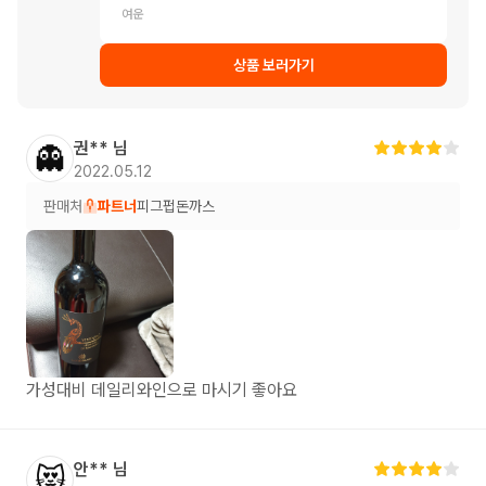
여운
상품 보러가기
권**
님
👻
2022.05.12
판매처
파트너
피그펍돈까스
가성대비 데일리와인으로 마시기 좋아요
안**
님
😻