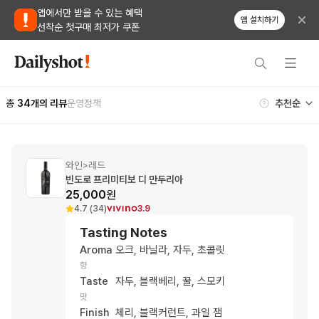
앱에서만 받을 수 있는 혜택
앱 설치하기
선착순 첫구매 최저가 쿠폰
총
34
개의 리뷰
운영정책
와인
레드
>
빈도로 프리미티보 디 만두리아
25,000
원
4.7 (34)
3.9
Tasting Notes
Aroma
오크, 바닐라, 자두, 초콜릿
향
Taste
자두, 블랙베리, 꿀, 스모키
맛
Finish
체리, 블랙커런트, 과일 잼