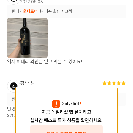
2022.05.08
판매처
파트너
야끼니꾸 소량 서교점
역시 이태리 와인은 믿고 먹을 수 있어요!
김**
님
🌚
2022.05.22
판매처
파트너
브라보청춘포차
맛있습니다. 병이 좀 무거운듯.
지금
데일리샷 앱 설치
하고
2
명에게 도움이 되었습니다.
실시간 베스트 특가 상품을 확인하세요!