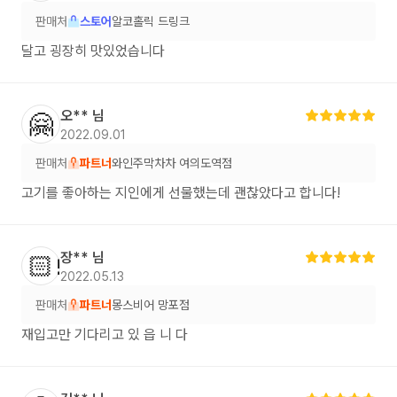
판매처
스토어
알코홀릭 드링크
달고 굉장히 맛있었습니다
오**
님
🤗
2022.09.01
판매처
파트너
와인주막차차 여의도역점
고기를 좋아하는 지인에게 선물했는데 괜찮았다고 합니다!
장**
님
👩🏻‍💻
2022.05.13
판매처
파트너
몽스비어 망포점
재입고만 기다리고 있 읍 니 다