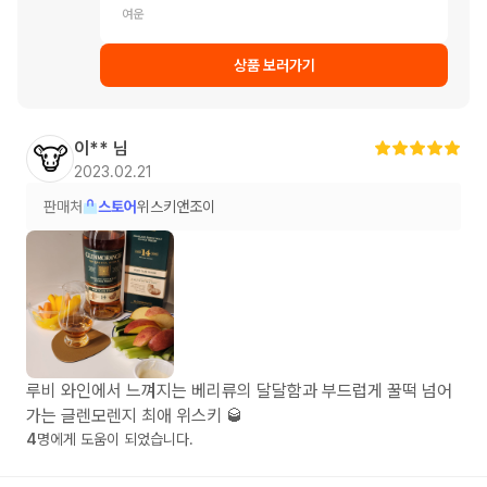
여운
상품 보러가기
이**
님
🐮
2023.02.21
판매처
스토어
위스키앤조이
루비 와인에서 느껴지는 베리류의 달달함과 부드럽게 꿀떡 넘어
가는 글렌모렌지 최애 위스키 🥃
4
명에게 도움이 되었습니다.