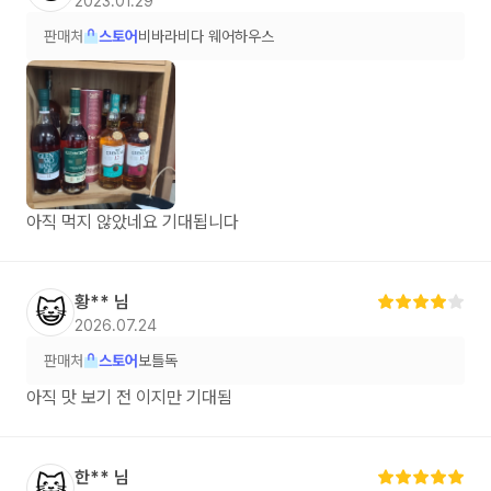
2023.01.29
판매처
스토어
비바라비다 웨어하우스
아직 먹지 않았네요 기대됩니다
황**
님
😺
2026.07.24
판매처
스토어
보틀독
아직 맛 보기 전 이지만 기대됨
한**
님
😺