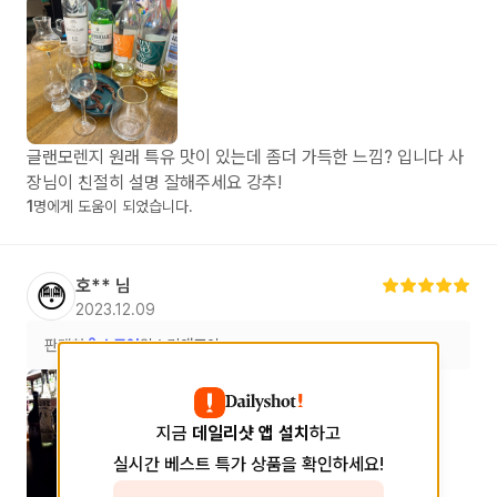
글랜모렌지 원래 특유 맛이 있는데 좀더 가득한 느낌? 입니다 사
장님이 친절히 설명 잘해주세요 강추!
1
명에게 도움이 되었습니다.
호**
님
😳
2023.12.09
판매처
스토어
위스키앤조이
지금
데일리샷 앱 설치
하고
실시간 베스트 특가 상품을 확인하세요!