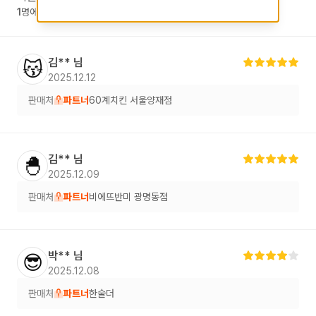
1
명에게 도움이 되었습니다.
김**
님
😽
2025.12.12
판매처
파트너
60계치킨 서울양재점
김**
님
🐣
2025.12.09
판매처
파트너
비에뜨반미 광명동점
박**
님
😎
2025.12.08
판매처
파트너
한술더