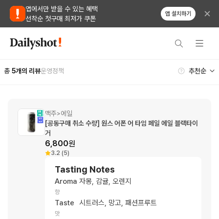
앱에서만 받을 수 있는 혜택
앱 설치하기
선착순 첫구매 최저가 쿠폰
총
5
개의 리뷰
운영정책
맥주
에일
>
[공동구매 취소 수량] 원스 어폰 어 타임 페일 에일 블랙타이
거
6,800
원
3.2 (5)
Tasting Notes
Aroma
자몽, 감귤, 오렌지
향
Taste
시트러스, 망고, 패션프루트
맛