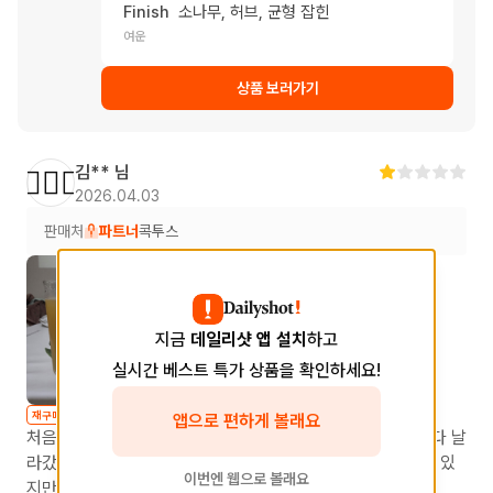
Finish
소나무, 허브, 균형 잡힌
여운
상품 보러가기
김**
님
🙆🏻‍♀️
2026.04.03
판매처
파트너
콕투스
지금
데일리샷 앱 설치
하고
실시간 베스트 특가 상품을 확인하세요!
재구매
앱으로 편하게 볼래요
처음 나왔을때도 마셨고 생각나서 다시 사봤는데 향이 거의 다 날
라갔네요... 아쉬워요ㅠㅠ 향이 날라가서 더 부드러워 진것도 있
이번엔 웹으로 볼래요
지만 원래 맛을 아니까 더 아쉽네요 ㅠㅠ