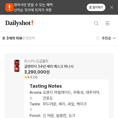
앱에서만 받을 수 있는 혜택
앱 설치하기
선착순 첫구매 최저가 쿠폰
총
3
개의 리뷰
운영정책
위스키
싱글몰트
>
글렌피딕 34년 셰리 캐스크 피니시
3,290,000
원
5.0 (3)
Tasting Notes
Aroma
오렌지 마멀레이드, 무화과, 대추야자,
건포도
향
Taste
부드러운, 셰리, 과일, 케이크
맛
Finish
긴 여운, 달콤한, 오크