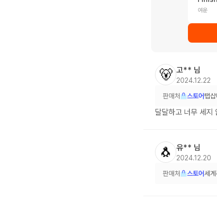
여운
고**
님
🐻
2024.12.22
판매처
스토어
탭샵
달달하고 너무 세지
유**
님
🐧
2024.12.20
판매처
스토어
세계