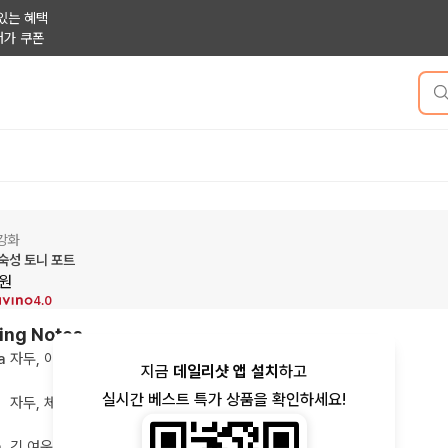
있는 혜택
저가 쿠폰
강화
 숙성 토니 포트
원
4.0
ing Notes
a
자두, 아몬드, 토피, 바닐라
지금
데일리샷 앱 설치
하고
실시간 베스트 특가 상품을 확인하세요!
자두, 체리, 향신료, 마멀레이드, 미네랄리티
h
긴 여운, 감칠맛, 깔끔한