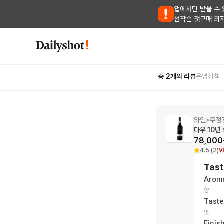
앱에서만 받을 수 
선착순 첫구매 최
총
2
개의 리뷰
운영정책
와인
주정
>
다우 10년
78,000
4.5 (2)
Tast
Arom
향
Taste
맛
Finis