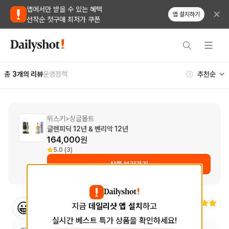
앱에서만 받을 수 있는 혜택
앱 설치하기
선착순 첫구매 최저가 쿠폰
총
3
개의 리뷰
운영정책
위스키
싱글몰트
>
글렌피딕 12년 & 벤리악 12년
164,000
원
5.0 (3)
상품 보러가기
김**
님
😀
지금
데일리샷 앱 설치
하고
2023.04.28
실시간 베스트 특가 상품을 확인하세요!