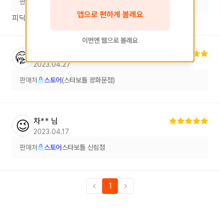
판매처
스토어
(스타보틀 합정점)
앱으로 편하게 볼래요
피딕때문에 샀는데.벤리악이 맛도리임 2세트 더사옴
이번엔 웹으로 볼래요
이**
님
🤭
2023.04.27
판매처
스토어
(스타보틀 광화문점)
차**
님
😉
2023.04.17
판매처
스토어
스타보틀 신림점
1