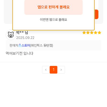
여운
앱으로 편하게 볼래요
상품 보러가기
이번엔 웹으로 볼래요
박**
님
🐷
2025.09.22
판매처
스토어
(와인픽스 동탄점)
먹어보기전 입니다
1