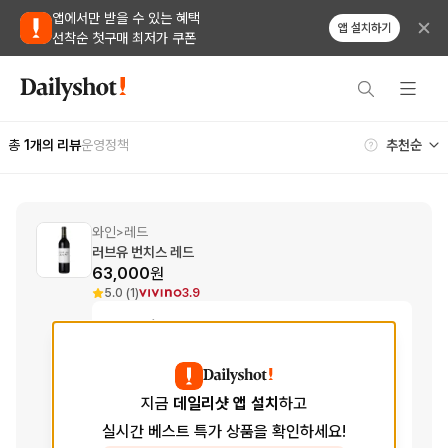
앱에서만 받을 수 있는 혜택
앱 설치하기
선착순 첫구매 최저가 쿠폰
총
1
개의 리뷰
운영정책
와인
레드
>
러브유 번치스 레드
63,000
원
5.0 (1)
3.9
Tasting Notes
Aroma
딸기, 블루베리, 가죽
향
Taste
라즈베리, 과일 잼, 미네랄리티
지금
데일리샷 앱 설치
하고
맛
실시간 베스트 특가 상품을 확인하세요!
Finish
체리, 자두, 흙내음