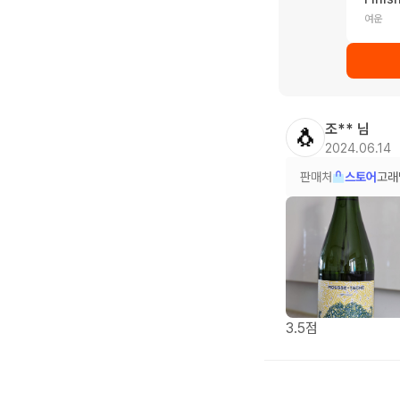
여운
조**
님
🐧
2024.06.14
판매처
스토어
고래
3.5점