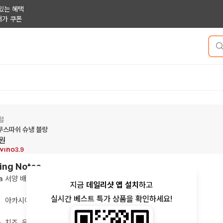
있는 혜택
저가 쿠폰
럴
무스따쉬 슈냉 블랑
원
3.9
ing Notes
a
서양 배, 복숭아, 사과
지금
데일리샷 앱 설치
하고
실시간 베스트 특가 상품을 확인하세요!
아카시아 꽃, 섬세한, 부드러운
h
치즈, 은은한 탄산감, 가벼운