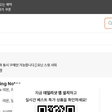
있는 혜택
저가 쿠폰
과 동시 구매만 가능합니다.] 모닌 스윗 샤워
원
ing Notes
a
레몬, 라임
지금
데일리샷 앱 설치
하고
실시간 베스트 특가 상품을 확인하세요!
레몬, 달콤한, 상큼한
h
신선한, 과일, 산미, 시트러스