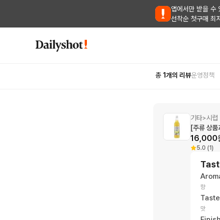
앱에서만 받을 수 
선착순 첫구매 최
총
1
개의 리뷰
운영정책
기타
시럽
>
[주류 상품
16,000
5.0 (1)
Tast
Arom
향
Taste
맛
Finis