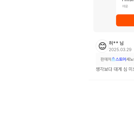
여운
허**
님
😊
2025.03.29
판매처
스토어
세노
생각보다 대게 심 