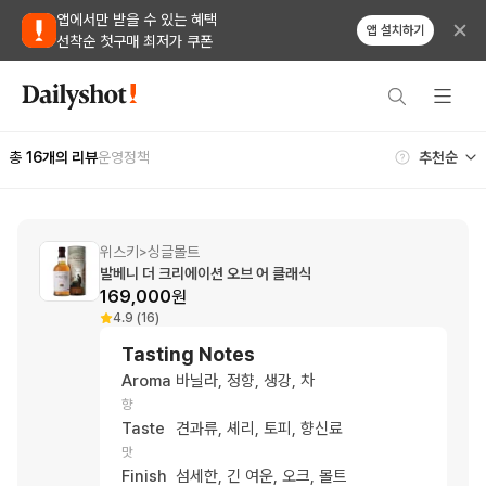
앱에서만 받을 수 있는 혜택
앱 설치하기
선착순 첫구매 최저가 쿠폰
총
16
개의 리뷰
운영정책
위스키
싱글몰트
>
발베니 더 크리에이션 오브 어 클래식
169,000
원
4.9 (16)
Tasting Notes
Aroma
바닐라, 정향, 생강, 차
향
Taste
견과류, 셰리, 토피, 향신료
맛
Finish
섬세한, 긴 여운, 오크, 몰트