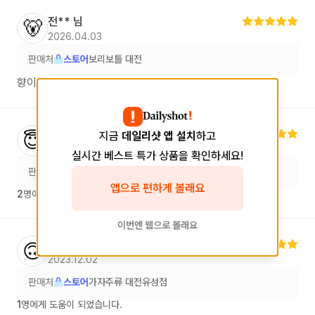
전**
님
🐻
2026.04.03
판매처
스토어
보리보틀 대전
향이 좋네요 더블우드보다 더 좋은듯
박**
님
😇
지금
데일리샷 앱 설치
하고
2023.06.25
실시간 베스트 특가 상품을 확인하세요!
판매처
스토어
알코홀릭 드링크
앱으로 편하게 볼래요
2
명에게 도움이 되었습니다.
이번엔 웹으로 볼래요
오**
님
🙃
2023.12.02
판매처
스토어
가자주류 대전유성점
1
명에게 도움이 되었습니다.