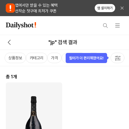
앱에서만 받을 수 있는 혜택
앱 설치하기
선착순 첫구매 최저가 쿠폰
"jp" 검색 결과
상품정보
카테고리
가격
비비노점수
국가
용량
태그
필터가 더 편리해졌어요!
총
1
개