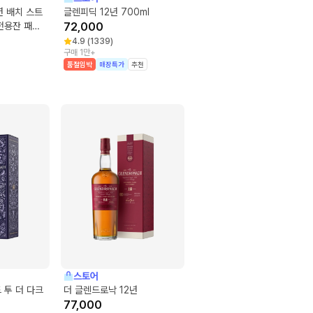
년 배치 스트
글렌피딕 12년 700ml
전용잔 패키
72,000
 2개)
4.9
(
1339
)
구매 1만+
품절임박
매장특가
추천
스토어
 투 더 다크
더 글렌드로낙 12년
77,000