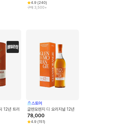
4.9
(
240
)
구매 3,500+
스토어
딕 12년 트리
글렌모렌지 디 오리지널 12년
78,000
4.9
(
151
)