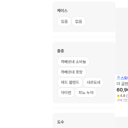
케이스
있음
없음
품종
까베르네 소비뇽
까베르네 프랑
스토
레드 블렌드
샤르도네
더 글렌
60,9
아이렌
피노 누아
4.8
(
구매 1만
도수