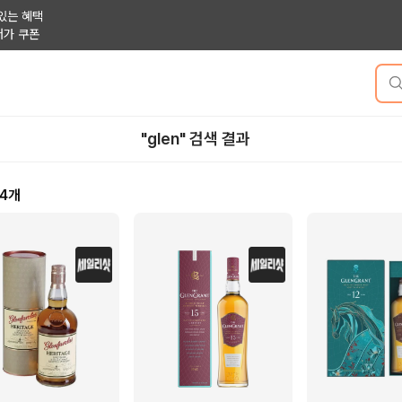
있는 혜택
저가 쿠폰
"glen" 검색 결과
14
개