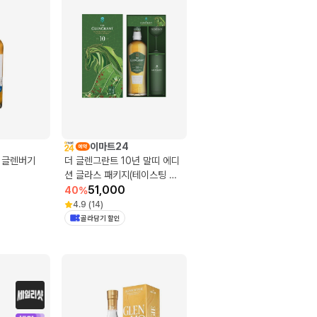
이마트24
 글렌버기
더 글렌그란트 10년 말띠 에디
션 글라스 패키지(테이스팅 글
라스, 하이볼 글라스)
51,000
40
%
4.9
(
14
)
골라담기 할인