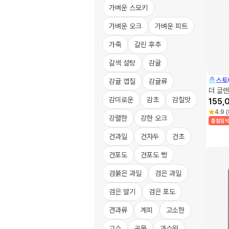
가벼운 스모키
가벼운 오크
가벼운 피트
가죽
갈린 후추
갈색 설탕
감귤
스토
감귤 껍질
감귤류
더 글렌
감미로운
감초
감칠맛
155,
4.9
(
강렬한
강한 오크
품절임
건과일
건자두
건초
건포도
건포도 빵
검붉은 과일
검은 과일
검은 딸기
검은 포도
견과류
계피
고소한
고수
곡물
과수원