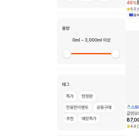
라스 2
46
%
5.0
(
골라
용량
0ml ~ 3,000ml 이상
태그
특가
한정판
스토
전용잔이벤트
공동구매
글렌모
추천
매장특가
87,0
4.9
(