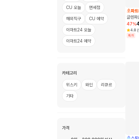
CU 오늘
면세점
파트
글렌파
해외직구
CU 예약
47
%
이마트24 오늘
4.8
(
특가
이마트24 예약
카테고리
위스키
와인
리큐르
기타
가격
스토