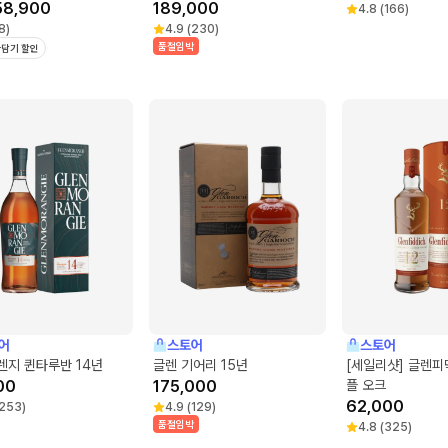
개)
58,900
189,000
4.8
(
166
)
8
)
4.9
(
230
)
품절임박
담기 할인
어
스토어
스토어
렌지 퀸타루반 14년
글렌 기어리 15년
[세일리샷] 글렌피
00
175,000
플 오크
62,000
253
)
4.9
(
129
)
품절임박
4.8
(
325
)