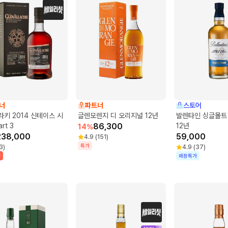
너
파트너
스토어
키 2014 신테이스 시
글렌모렌지 디 오리지널 12년
발렌타인 싱글몰트
rt 3
86,300
12년
14
%
238,000
59,000
4.9
(
151
)
특가
3
)
4.9
(
37
)
박
매장특가