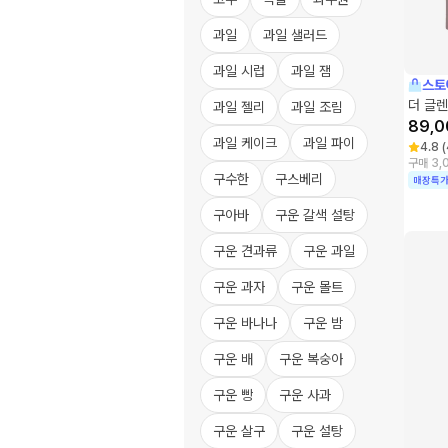
과일
과일 샐러드
과일 시럽
과일 잼
스토
더 글렌
과일 젤리
과일 조림
89,0
과일 케이크
과일 파이
4.8
(
구매 3,
구수한
구스베리
매장특
구아바
구운 갈색 설탕
구운 견과류
구운 과일
구운 과자
구운 몰트
구운 바나나
구운 밤
구운 배
구운 복숭아
구운 빵
구운 사과
구운 살구
구운 설탕