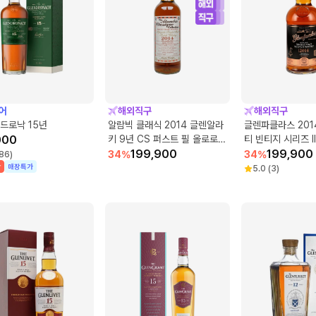
어
해외직구
해외직구
드로낙 15년
알람빅 클래식 2014 글렌알라
글렌파클라스 201
000
키 9년 CS 퍼스트 필 올로로쏘
티 빈티지 시리즈 II
셰리 벗
199,900
199,900
34
%
34
%
86
)
박
매장특가
5.0
(
3
)