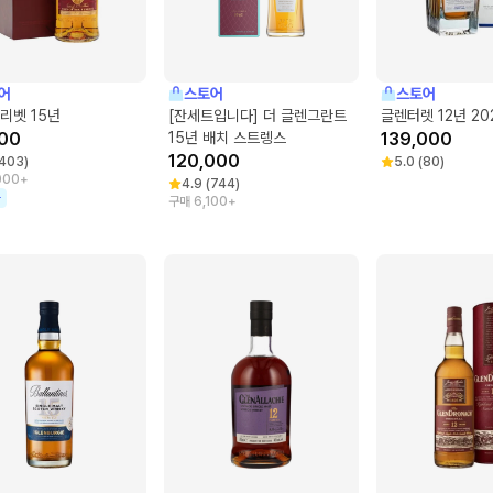
어
스토어
스토어
리벳 15년
[잔세트입니다] 더 글렌그란트
글렌터렛 12년 20
00
15년 배치 스트렝스
139,000
120,000
403
)
5.0
(
80
)
000+
4.9
(
744
)
가
구매 6,100+