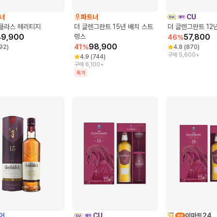
너
파트너
CU
클라스 헤리티지
더 글렌그란트 15년 배치 스트
더 글렌그란트 12
49,900
렝스
57,800
46
%
98,900
41
%
92
)
4.8
(
870
)
구매 5,600+
4.9
(
744
)
구매 6,100+
특가
어
CU
이마트24