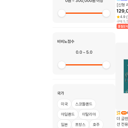
0원 ~ 300,000원 이상
[신형 
129,
4.9
(
구매 5,
품절임
비비노점수
0.0 ~ 5.0
국가
미국
스코틀랜드
아일랜드
이탈리아
더 글렌
션 전용
일본
프랑스
호주