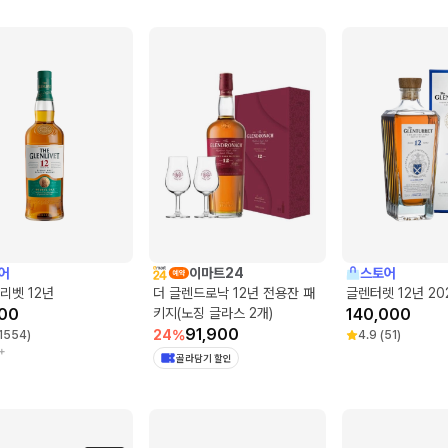
어
이마트24
스토어
리벳 12년
더 글렌드로낙 12년 전용잔 패
글렌터렛 12년 20
00
키지(노징 글라스 2개)
140,000
91,900
24
%
1554
)
4.9
(
51
)
+
골라담기 할인