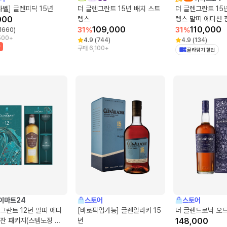
라벨] 글렌피딕 15년
더 글렌그란트 15년 배치 스트
더 글렌그란트 15
000
렝스
렝스 말띠 에디션 
109,000
지(스템노징 글라스
110,000
31
%
31
%
1660
)
500+
4.9
(
744
)
4.9
(
134
)
박
구매 6,100+
골라담기 할인
이마트24
스토어
스토어
그란트 12년 말띠 에디
[바로픽업가능] 글렌알라키 15
더 글렌드로낙 오드
잔 패키지(스템노징 글
년
148,000