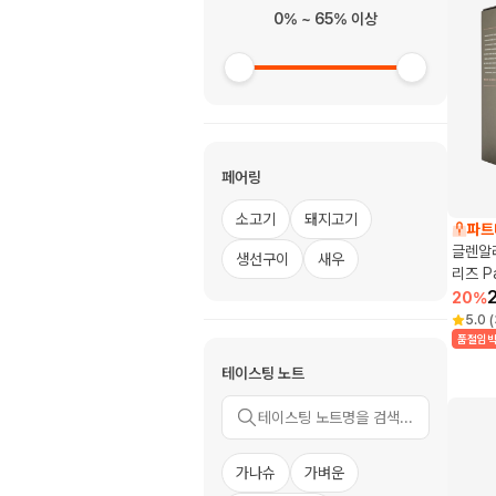
0% ~ 65% 이상
페어링
소고기
돼지고기
파트
글렌알라
생선구이
새우
리즈 Pa
20
%
5.0
(
품절임
테이스팅 노트
가나슈
가벼운