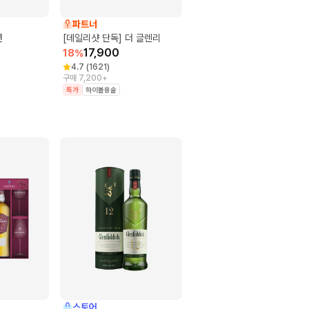
파트너
년
[데일리샷 단독] 더 글렌리
17,900
18
%
4.7
(
1621
)
구매 7,200+
특가
하이볼용술
스토어