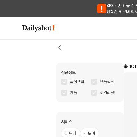
앱에서만 받을 수 
선착순 첫구매 최
총
10
상품정보
품절포함
오늘픽업
번들
세일리샷
서비스
파트너
스토어