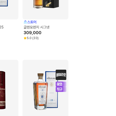
스토어
25
글렌모렌지 시그넷
309,000
5.0
(
33
)