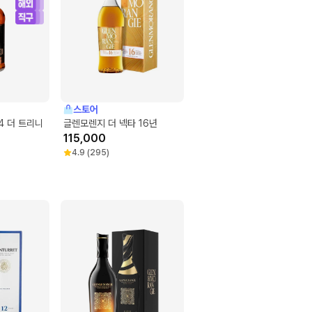
스토어
4 더 트리니
글렌모렌지 더 넥타 16년
115,000
4.9
(
295
)