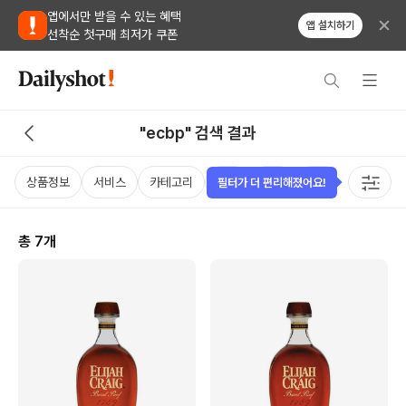
앱에서만 받을 수 있는 혜택
앱 설치하기
선착순 첫구매 최저가 쿠폰
"ecbp" 검색 결과
상품정보
서비스
카테고리
가격
국가
용량
태그
필터가 더 편리해졌어요!
총
7
개