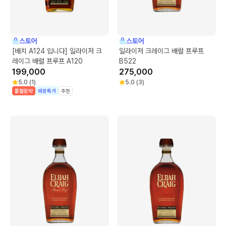
스토어
스토어
[배치 A124 입니다] 일라이저 크
일라이저 크레이그 배럴 프루프
레이그 배럴 프루프 A120
B522
199,000
275,000
5.0
(
1
)
5.0
(
3
)
품절임박
매장특가
추천