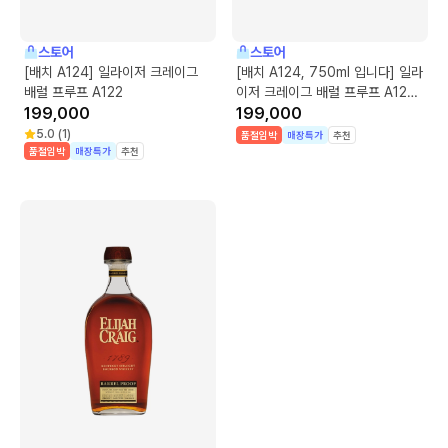
스토어
스토어
[배치 A124] 일라이저 크레이그
[배치 A124, 750ml 입니다] 일라
배럴 프루프 A122
이저 크레이그 배럴 프루프 A123
199,000
700ml
199,000
5.0
(
1
)
품절임박
매장특가
추천
품절임박
매장특가
추천