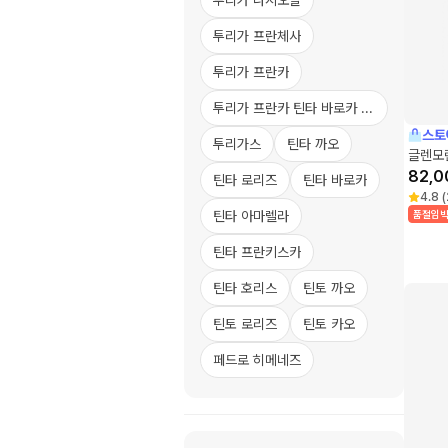
투리가 나시오날
투리가 프란체사
투리가 프란카
투리가 프란
스토
투리가스
틴타 까오
글렌모
82,0
틴타 로리즈
틴타 바로카
4.8
(
틴타 아마렐라
품절임
틴타 프란키스카
틴타 호리스
틴토 까오
틴토 로리즈
틴토 카오
페드로 히메네즈