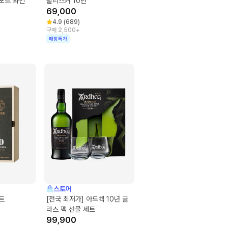
 포트 와인
탈리스커 10년
69,000
4.9
(
689
)
구매 2,500+
매장특가
스토어
트
[전국 최저가] 아드벡 10년 글
라스 팩 선물 세트
99,900