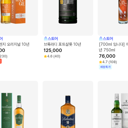
카 틴타 바로카 틴타 로리즈 투리가 나시오날
어
스토어
스토어
렌지 오리지널 10년
브룩라디 포트샬롯 10년
[700ml 입니다]
00
125,000
년 750ml
76,000
230
)
4.6
(
40
)
박
4.7
(
108
)
매장특가