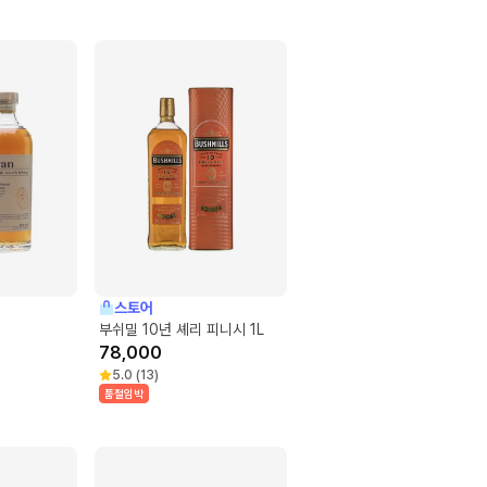
스토어
부쉬밀 10년 셰리 피니시 1L
78,000
5.0
(
13
)
품절임박