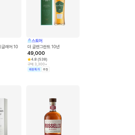
스토어
 이글레어 10
더 글렌그란트 10년
49,000
4.8
(
538
)
구매 3,300+
매장특가
추천