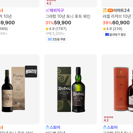
4.2
너
해외직구
이마트24
 10년
그라함 10년 토니 포트 와인
러셀 리저브 10년 
69,900
59,900
60,900
31
%
39
%
689
)
4.9
(
1787
)
4.8
(
239
)
500+
구매 5,200+
골라담기 할인
2천원 쿠폰
4.2
너
스토어
스토어