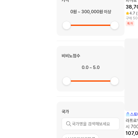
가격
피아노 
38,7
0원 ~ 300,000원 이상
4.7
(
구매 50
특가
비비노점수
0.0 ~ 5.0
국가
스토
라프로익
시 70
107,