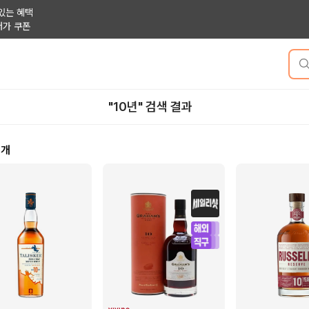
있는 혜택
저가 쿠폰
"10년" 검색 결과
7
개