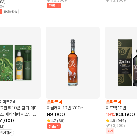
구매 6,300+
구매 3,200+
87
)
품절임박
0+
박
하이볼용술
이마트24
파트너
파트너
그란트 10년 말띠 에디
이글레어 10년 700ml
아드벡 10년
스 패키지(테이스팅 글
98,000
104,600
19
%
하이볼 글라스)
51,000
4.7
(
36
)
4.9
(
946
)
구매 3,900+
품절임박
14
)
특가
담기 할인