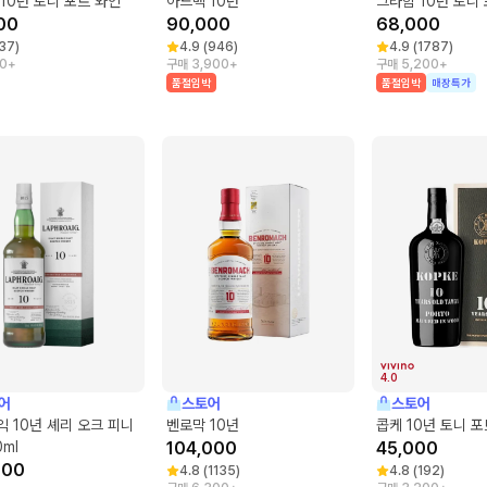
10년 토니 포트 와인
아드벡 10년
그라함 10년 토니
00
90,000
68,000
37
)
4.9
(
946
)
4.9
(
1787
)
0+
구매 3,900+
구매 5,200+
품절임박
품절임박
매장특가
4.0
어
스토어
스토어
 10년 셰리 오크 피니
벤로막 10년
콥케 10년 토니 포
0ml
104,000
45,000
000
4.8
(
1135
)
4.8
(
192
)