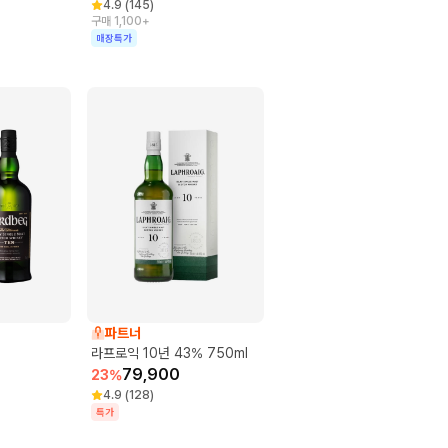
4.9
(
145
)
구매 1,100+
매장특가
파트너
라프로익 10년 43% 750ml
79,900
23
%
4.9
(
128
)
특가