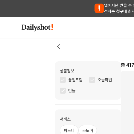
앱에서만 받을 수 
선착순 첫구매 최
총
41
상품정보
품절포함
오늘픽업
번들
서비스
파트너
스토어