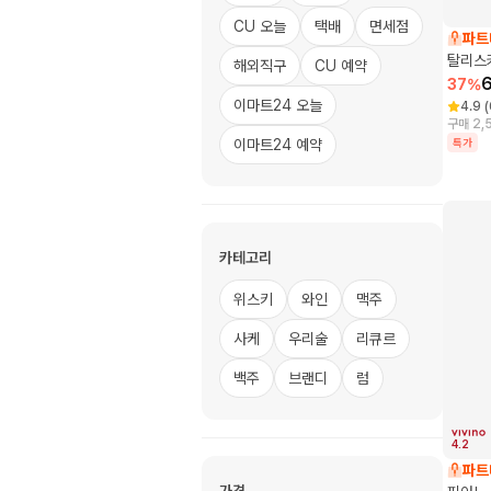
CU 오늘
택배
면세점
파트
탈리스커
해외직구
CU 예약
37
%
이마트24 오늘
4.9
(
구매 2,
이마트24 예약
특가
카테고리
위스키
와인
맥주
사케
우리술
리큐르
백주
브랜디
럼
4.2
파트