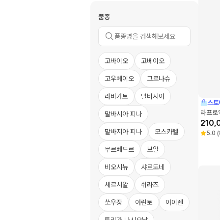
품종
고바이오
고베이오
고우베이오
그르나슈
라비가토
말바시아
스토
라프로익
말바시아 피나
210,
말바지아 피나
모스카텔
5.0
(
무르베드르
보알
비오시뉴
샤르도네
세르시알
쉬라즈
쏘우장
아린토
아이렌