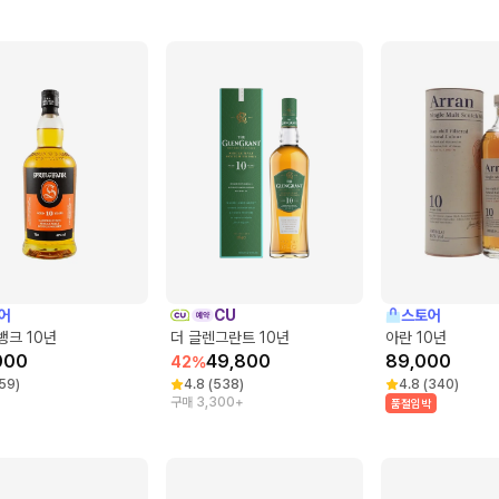
어
CU
스토어
뱅크 10년
더 글렌그란트 10년
아란 10년
000
49,800
89,000
42
%
59
)
4.8
(
538
)
4.8
(
340
)
구매 3,300+
품절임박