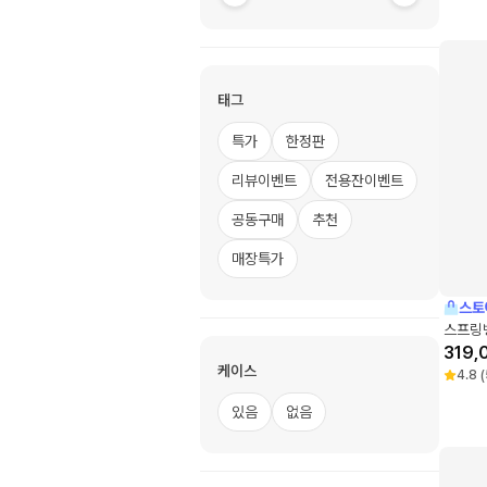
태그
특가
한정판
리뷰이벤트
전용잔이벤트
공동구매
추천
매장특가
스토
스프링
319,
케이스
4.8
(
있음
없음