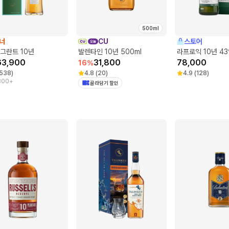
500ml
너
CU
스토어
그란트 10년
발렌타인 10년 500ml
라프로익 10년 43
63,900
31,800
78,000
16
%
538
)
4.8
(
20
)
4.9
(
128
)
300+
골라담기 할인