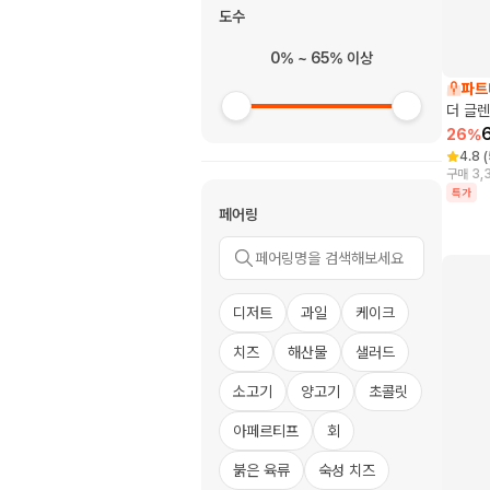
도수
0% ~ 65% 이상
파트
더 글렌
26
%
4.8
(
구매 3,
특가
페어링
디저트
과일
케이크
치즈
해산물
샐러드
소고기
양고기
초콜릿
아페르티프
회
붉은 육류
숙성 치즈