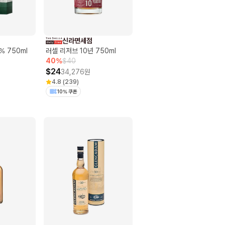
신라면세점
% 750ml
러셀 리저브 10년 750ml
40
%
$
40
$
24
34,276
원
4.8
(
239
)
10% 쿠폰