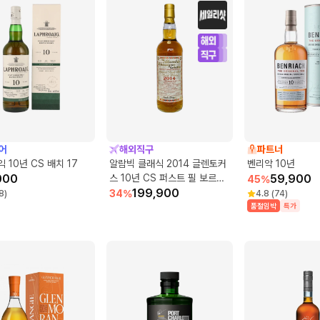
어
해외직구
파트너
 10년 CS 배치 17
알람빅 클래식 2014 글렌토커
벤리악 10년
000
스 10년 CS 퍼스트 필 보르도
59,900
45
%
레드 와인 배럴
199,900
34
%
8
)
4.8
(
74
)
품절임박
특가