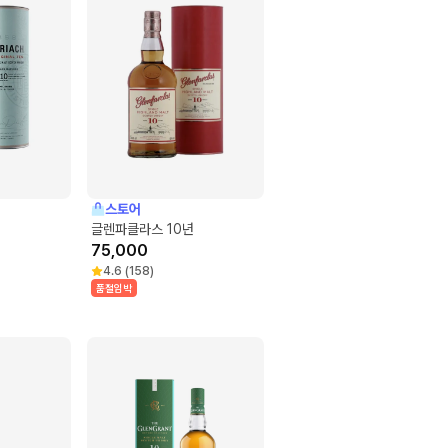
스토어
글렌파클라스 10년
75,000
4.6
(
158
)
품절임박