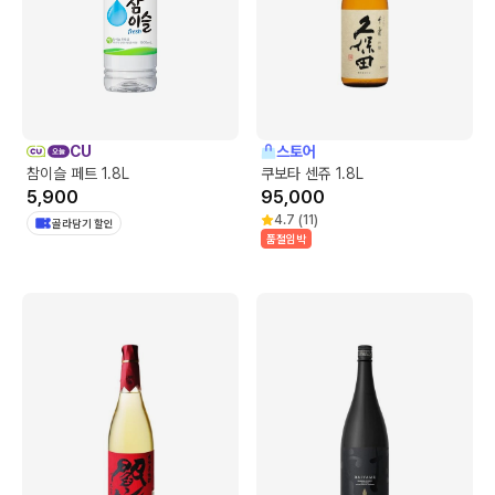
CU
스토어
참이슬 페트 1.8L
쿠보타 센쥬 1.8L
5,900
95,000
4.7
(
11
)
골라담기 할인
품절임박