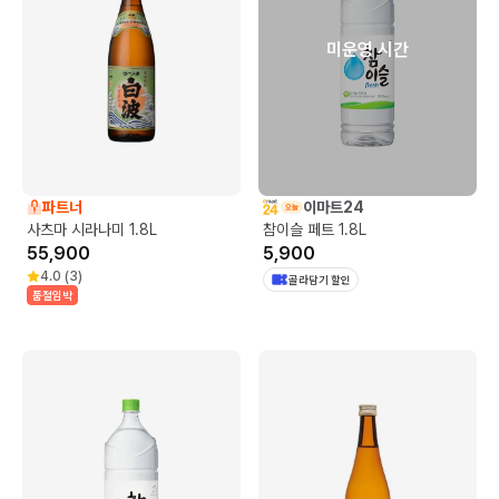
미운영 시간
파트너
이마트24
사츠마 시라나미 1.8L
참이슬 페트 1.8L
55,900
5,900
4.0
(
3
)
골라담기 할인
품절임박