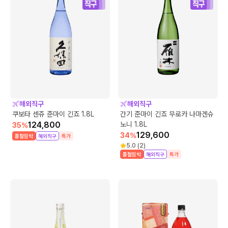
해외직구
해외직구
쿠보타 센쥬 준마이 긴죠 1.8L
간기 준마이 긴죠 무로카 나마겐슈
124,800
노니 1.8L
35
%
129,600
34
%
품절임박
해외직구
특가
5.0
(
2
)
품절임박
해외직구
특가