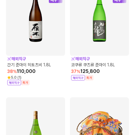
해외직구
해외직구
간기 준마이 히토츠비 1.8L
코쿠류 쿠즈류 준마이 1.8L
110,000
125,800
38
%
37
%
5.0
(
1
)
해외직구
특가
해외직구
특가