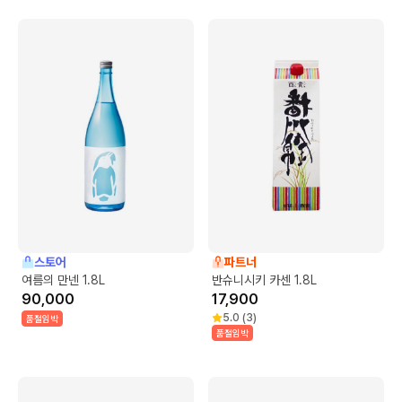
스토어
파트너
여름의 만넨 1.8L
반슈니시키 카센 1.8L
90,000
17,900
5.0
(
3
)
품절임박
품절임박