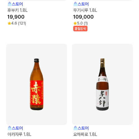
스토어
스토어
후부키 1.8L
무기시루 1.8L
19,900
109,000
4.6
(
121
)
5.0
(
1
)
품절임박
스토어
스토어
아카자루 1.8L
요하찌로 1.8L