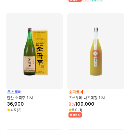
스토어
파트너
한산 소곡주 1.8L
츠루우메 나츠미캉 1.8L
36,900
109,000
9
%
4.5
(
2
)
5.0
(
1
)
품절임박