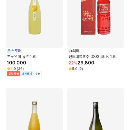
스토어
택배
츠루우메 유즈 1.8L
진도대복홍주 08호 40% 1.8L
100,000
29,800
22
%
4.9
(
36
)
5.0
(
2
)
품절임박
매장특가
추천