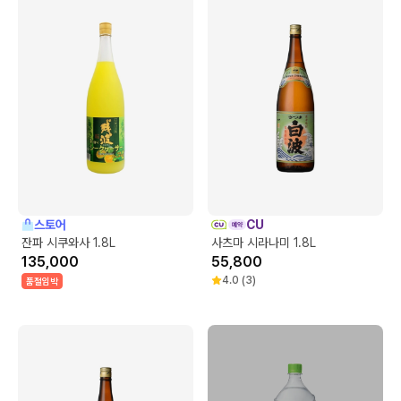
스토어
CU
잔파 시쿠와사 1.8L
사츠마 시라나미 1.8L
135,000
55,800
4.0
(
3
)
품절임박