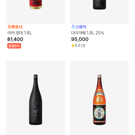
파트너
스토어
아카 엔마 1.8L
다이야메 1.8L 25%
81,400
95,000
5.0
(
1
)
품절임박