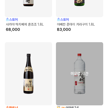
스토어
스토어
사카야 하치베에 혼죠조 1.8L
아베칸 준마이 카라구치 1.8L
68,000
83,000
미운영 시간
파트너
이마트24