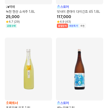
택배
스토어
녹천 한산 소곡주 1.8L
닷사이 준마이 다이긴죠 45 1.8L
25,000
117,000
4.7
(
29
)
4.9
(
43
)
공동구매
품절임박
매장특가
추천
파트너
스토어
츠루우메 유즈 1.8L
센노유메 1.8L