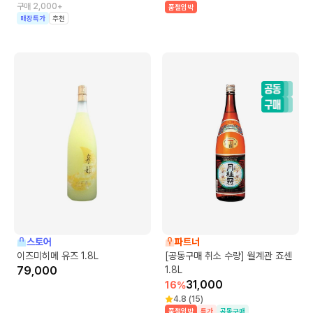
구매 2,000+
품절임박
매장특가
추천
스토어
파트너
이즈미히메 유즈 1.8L
[공동구매 취소 수량] 월계관 죠센
79,000
1.8L
31,000
16
%
4.8
(
15
)
품절임박
특가
공동구매