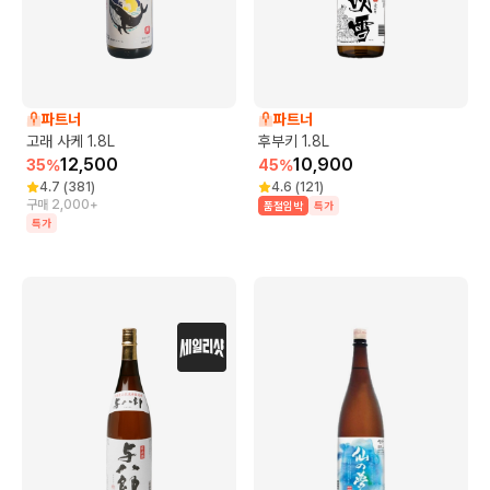
파트너
파트너
고래 사케 1.8L
후부키 1.8L
12,500
10,900
35
%
45
%
4.7
(
381
)
4.6
(
121
)
구매 2,000+
품절임박
특가
특가