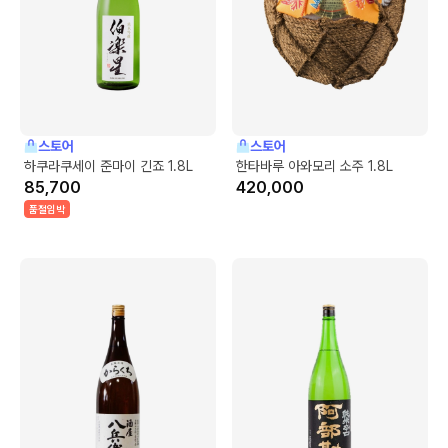
스토어
스토어
하쿠라쿠세이 준마이 긴죠 1.8L
한타바루 아와모리 소주 1.8L
85,700
420,000
품절임박