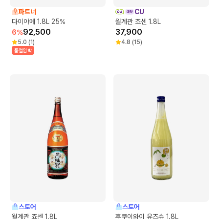
파트너
CU
다이야메 1.8L 25%
월계관 죠센 1.8L
92,500
37,900
6
%
5.0
(
1
)
4.8
(
15
)
품절임박
스토어
스토어
월계관 죠센 1.8L
후쿠이와이 유즈슈 1.8L