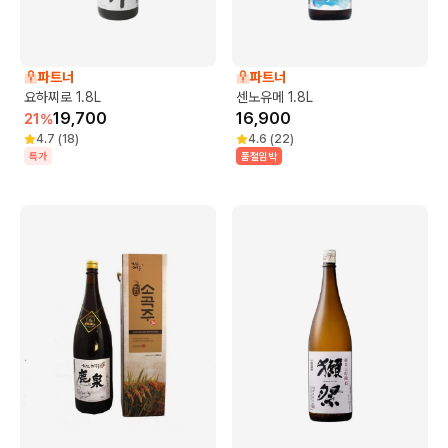
파트너
파트너
요하찌로 1.8L
센노유메 1.8L
19,700
16,900
21
%
4.7
(
18
)
4.6
(
22
)
특가
품절임박