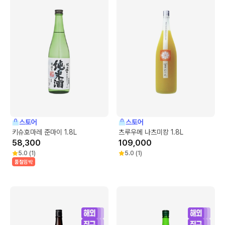
스토어
스토어
키슈호마레 준마이 1.8L
츠루우메 나츠미캉 1.8L
58,300
109,000
5.0
(
1
)
5.0
(
1
)
품절임박