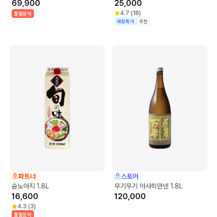
69,900
25,000
4.7
(
18
)
품절임박
매장특가
추천
파트너
스토어
슌노아지 1.8L
무기무기 아사히만넨 1.8L
16,600
120,000
4.3
(
3
)
품절임박