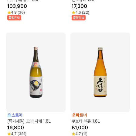
103,900
17,300
4.9
(
36
)
4.6
(
22
)
품절임박
품절임박
스토어
파트너
[특가세일] 고래 사케 1.8L
쿠보타 센쥬 1.8L
16,800
81,000
4.7
(
381
)
4.7
(
11
)