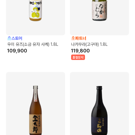
스토어
파트너
우미 유즈(소금 유자 사케) 1.8L
나카무라(고구마) 1.8L
109,900
119,800
품절임박