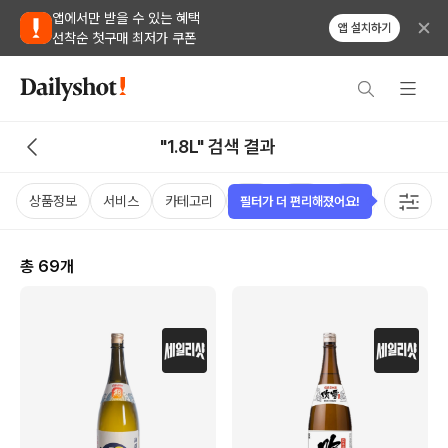
앱에서만 받을 수 있는 혜택
앱 설치하기
선착순 첫구매 최저가 쿠폰
"1.8L" 검색 결과
상품정보
서비스
카테고리
가격
국가
용량
태그
필터가 더 편리해졌어요!
총
69
개