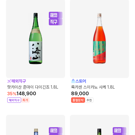
해외직구
스토어
핫카이산 준마이 다이긴죠 1.8L
록카센 스이카노 사케 1.8L
148,900
89,000
35
%
해외직구
특가
품절임박
추천