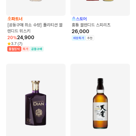
파트너
스토어
[공동구매 취소 수량] 폴리티션 블
홍통 블렌디드 스피리츠
렌디드 위스키
26,000
24,900
20
%
매장특가
추천
3.7
(
7
)
품절임박
특가
공동구매