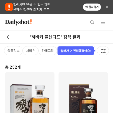
앱에서만 받을 수 있는 혜택
앱 설치하기
선착순 첫구매 최저가 쿠폰
"히비키 블렌디드" 검색 결과
상품정보
서비스
카테고리
가격
비비노점수
국가
용
필터가 더 편리해졌어요!
총
232
개