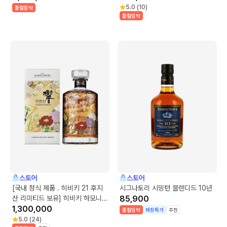
5.0
(
10
)
품절임박
품절임박
스토어
스토어
[국내 정식 제품 . 히비키 21 후지
시그나토리 시밍턴 블렌디드 10년
산 리미티드 보유] 히비키 하모니
85,900
리미티드 에디션
1,300,000
품절임박
매장특가
추천
5.0
(
24
)