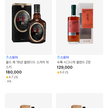
스토어
스토어
올드 파 18년 블렌디드 스카치 위
수록 시그니처 블렌드 2장
스키
129,000
180,000
5.0
(
1
)
4.7
(
3
)
추천