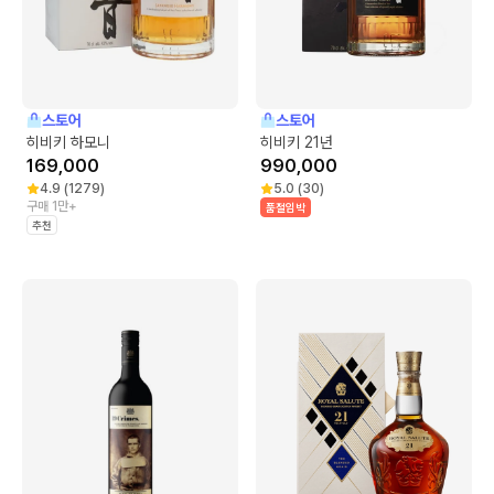
스토어
스토어
히비키 하모니
히비키 21년
169,000
990,000
4.9
(
1279
)
5.0
(
30
)
구매 1만+
품절임박
추천