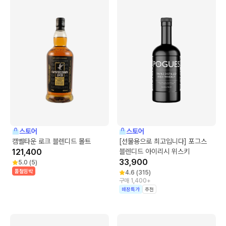
스토어
스토어
캠벨타운 로크 블렌디드 몰트
[선물용으로 최고입니다] 포그스
121,400
블렌디드 아이리시 위스키
33,900
5.0
(
5
)
품절임박
4.6
(
315
)
구매 1,400+
매장특가
추천