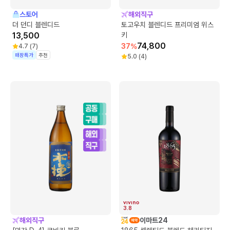
스토어
해외직구
더 던디 블렌디드
토고우치 블렌디드 프리미엄 위스
13,500
키
74,800
37
%
4.7
(
7
)
매장특가
추천
5.0
(
4
)
3.8
해외직구
이마트24