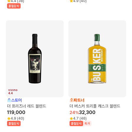
4.4
(
38
)
4.9
(
40
)
품절임박
4.4
스토어
파트너
더 프리즈너 레드 블렌드
더 버스커 트리플 캐스크 블렌드
119,000
32,300
24
%
4.9
(
40
)
4.7
(
46
)
품절임박
품절임박
특가