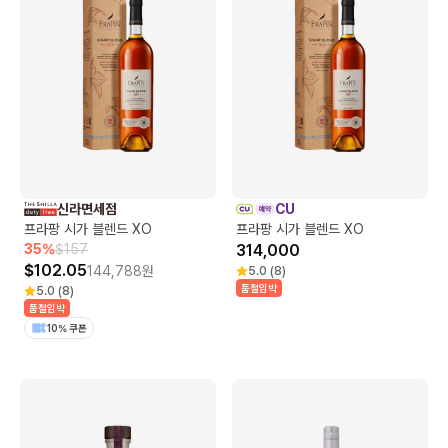
신라면세점
CU
프라팡 시가 블렌드 XO
프라팡 시가 블렌드 XO
35
%
$
157
314,000
$
102.05
144,788
원
5.0
(
8
)
품절임박
5.0
(
8
)
품절임박
10% 쿠폰