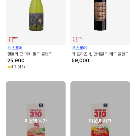
3.7
4.0
스토어
스토어
헨틀리 팜 퍼피 필드 블렌드
더 프리즈너, 언쉐클드 레드 블렌드
25,900
59,000
4.7
(
43
)
미운영 시간
미운영 시간