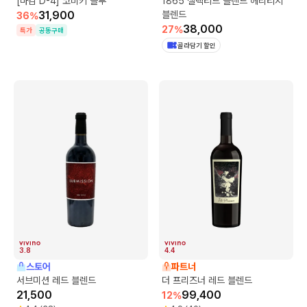
[마감 D-4] 코비키 블루
1865 셀렉티드 블렌드 헤리티지
31,900
블렌드
36
%
38,000
27
%
특가
공동구매
골라담기 할인
3.8
4.4
스토어
파트너
서브미션 레드 블렌드
더 프리즈너 레드 블렌드
21,500
99,400
12
%