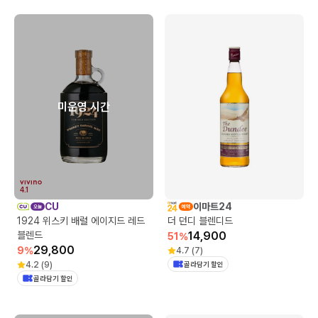
미운영 시간
4.1
CU
이마트24
1924 위스키 배럴 에이지드 레드
더 던디 블렌디드
블렌드
14,900
51
%
29,800
9
%
4.7
(
7
)
4.2
(
9
)
골라담기 할인
골라담기 할인