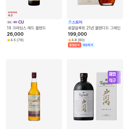
4.0
CU
스토어
19 크라임스 레드 블렌드
로얄살루트 21년 블렌디드 그레인
26,000
199,000
4.5
(
78
)
4.8
(
80
)
품절임박
매장특가