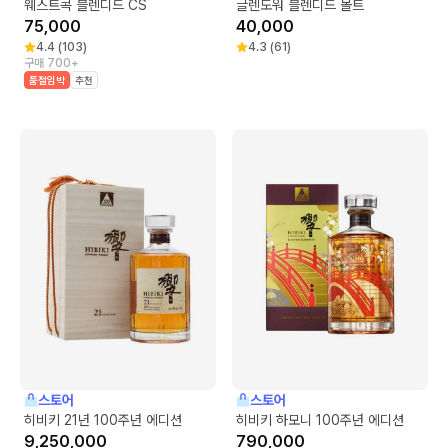
웨스트콕 블렌디드 CS
글렌도워 블렌디드 몰트
75,000
40,000
4.4
(
103
)
4.3
(
61
)
구매 700+
품절임박
추천
스토어
스토어
히비키 21년 100주년 에디션
히비키 하모니 100주년 에디션
9,250,000
790,000