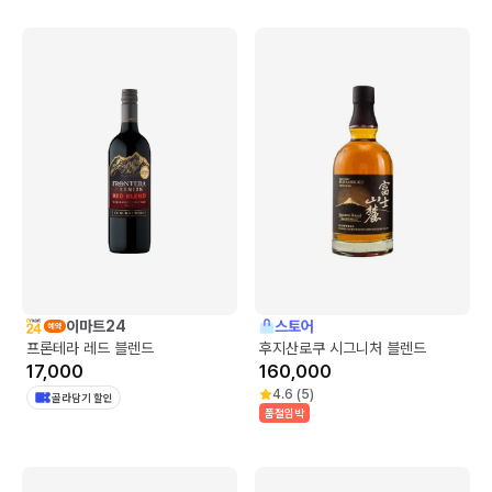
이마트24
스토어
프론테라 레드 블렌드
후지산로쿠 시그니처 블렌드
17,000
160,000
4.6
(
5
)
골라담기 할인
품절임박