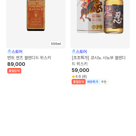
500ml
스토어
스토어
번트 엔즈 블렌디드 위스키
[초초특가] 코시노 시노부 블렌디
89,000
드 위스키
59,000
품절임박
4.6
(
8
)
품절임박
매장특가
추천