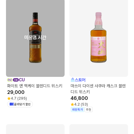
미운영 시간
CU
스토어
화이트 앤 맥케이 블렌디드 위스키
마쓰이 다이센 사쿠라 캐스크 블렌
29,000
디드 위스키
46,800
4.7
(
295
)
골라담기 할인
4.2
(
53
)
매장특가
추천