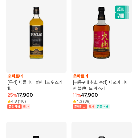
파트너
파트너
[특가] 바클레이 블렌디드 위스키
[공동구매 취소 수량] 마쓰이 다이
1L
센 블렌디드 위스키
17,900
47,900
25
%
11
%
4.8
(
110
)
4.3
(
38
)
품절임박
특가
품절임박
특가
공동구매