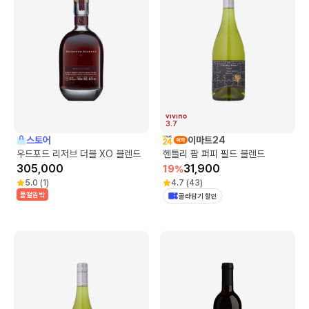
3.7
스토어
이마트24
우드포드 리저브 더블 XO 블렌드
헨틀리 팜 퍼피 필드 블렌드
305,000
31,900
19
%
5.0
(
1
)
4.7
(
43
)
품절임박
골라담기 할인