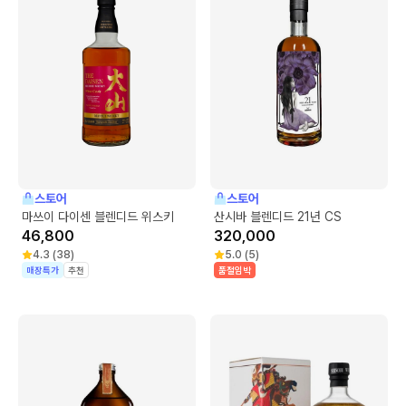
스토어
스토어
마쓰이 다이센 블렌디드 위스키
산시바 블렌디드 21년 CS
46,800
320,000
4.3
(
38
)
5.0
(
5
)
매장특가
추천
품절임박