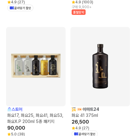
4.9
(
27
)
4.9
(
1003
)
구매 9,900+
골라담기 할인
품절임박
스토어
이마트24
화요17, 화요25, 화요41, 화요53,
화요 41 375ml
화요X.P 200ml 5종 패키지
26,500
90,000
4.9
(
27
)
5.0
(
38
)
골라담기 할인