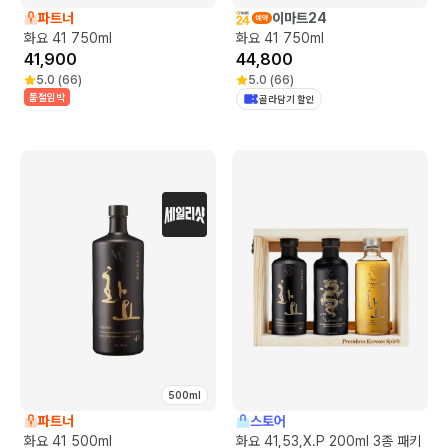
파트너
이마트24
화요 41 750ml
화요 41 750ml
41,900
44,800
5.0
(
66
)
5.0
(
66
)
품절임박
골라담기 할인
500ml
파트너
스토어
화요 41 500ml
화요 41,53,X.P 200ml 3종 패키