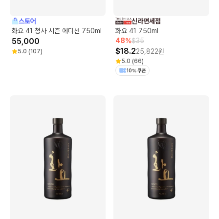
스토어
신라면세점
화요 41 청사 시즌 에디션 750ml
화요 41 750ml
55,000
48
%
$
35
$
18.2
25,822
원
5.0
(
107
)
5.0
(
66
)
10% 쿠폰