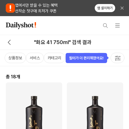
앱에서만 받을 수 있는 혜택
앱 설치하기
선착순 첫구매 최저가 쿠폰
"화요 41 750ml" 검색 결과
상품정보
서비스
카테고리
가격
국가
용량
태그
필터가 더 편리해졌어요!
총
18
개