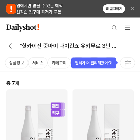
앱에서만 받을 수 있는 혜택
앱 설치하기
선착순 첫구매 최저가 쿠폰
"핫카이산 준마이 다이긴죠 유키무로 3년 숙
성" 검색 결과
상품정보
서비스
카테고리
가격
국가
용량
태그
필터가 더 편리해졌어요!
총
7
개