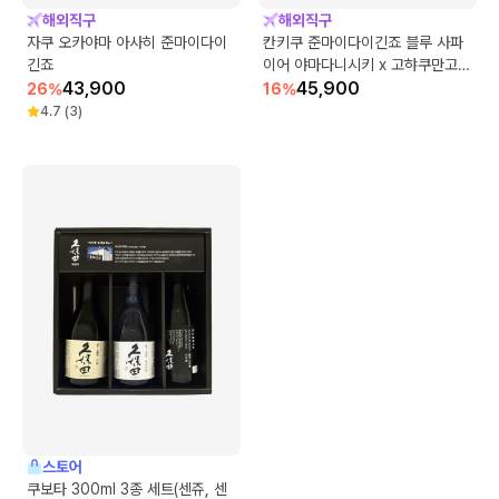
해외직구
해외직구
자쿠 오카야마 아사히 준마이다이
칸키쿠 준마이다이긴죠 블루 사파
긴죠
이어 야마다니시키 x 고햐쿠만고쿠
43,900
50 우스니고리 무로카나마겐슈
45,900
26
%
16
%
4.7
(
3
)
스토어
쿠보타 300ml 3종 세트(센쥬, 센