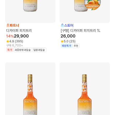
파트너
스토어
디카이퍼 피치트리
[구형] 디카이퍼 피치트리 1L
29,900
26,000
14
%
4.9
(
395
)
5.0
(
25
)
구매 6,700+
매장특가
추천
특가
과즙팡팡과일술
달콤과일술