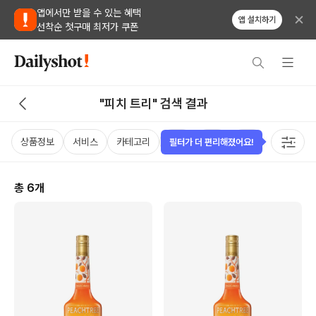
앱에서만 받을 수 있는 혜택
앱 설치하기
선착순 첫구매 최저가 쿠폰
"피치 트리" 검색 결과
상품정보
서비스
카테고리
가격
국가
용량
태그
필터가 더 편리해졌어요!
총
6
개