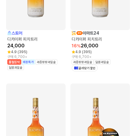
스토어
이마트24
디카이퍼 피치트리
디카이퍼 피치트리
24,000
26,000
16
%
4.9
(
395
)
4.9
(
395
)
구매 6,700+
구매 6,700+
품절임박
매장특가
과즙팡팡과일술
과즙팡팡과일술
달콤과일술
달콤과일술
골라담기 할인