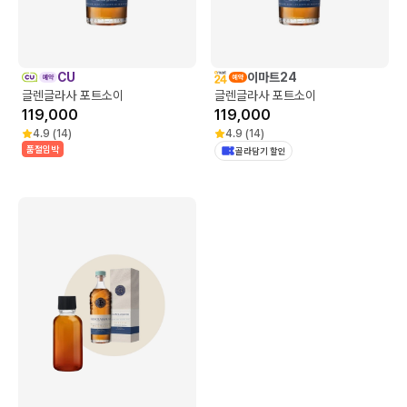
CU
이마트24
글렌글라사 포트소이
글렌글라사 포트소이
119,000
119,000
4.9
(
14
)
4.9
(
14
)
품절임박
골라담기 할인