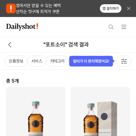
앱에서만 받을 수 있는 혜택
앱 설치하기
선착순 첫구매 최저가 쿠폰
"포트소이" 검색 결과
상품정보
서비스
카테고리
가격
국가
용량
태그
필터가 더 편리해졌어요!
총
5
개