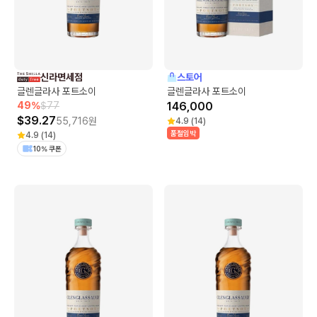
신라면세점
스토어
글렌글라사 포트소이
글렌글라사 포트소이
49
%
$
77
146,000
$
39.27
55,716
원
4.9
(
14
)
품절임박
4.9
(
14
)
10% 쿠폰