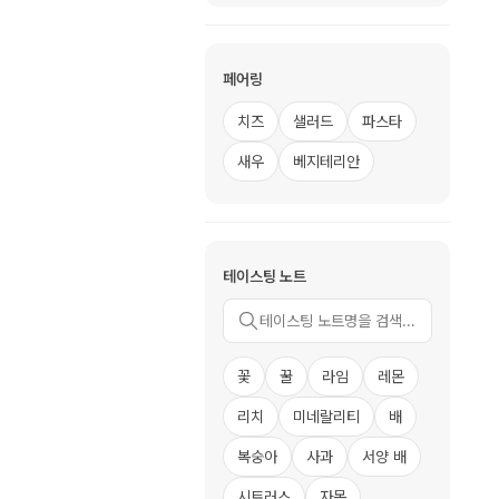
페어링
치즈
샐러드
파스타
새우
베지테리안
테이스팅 노트
꽃
꿀
라임
레몬
리치
미네랄리티
배
복숭아
사과
서양 배
시트러스
자몽