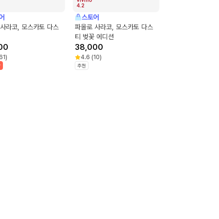
4.2
어
스토어
사라코, 모스카토 다스
파올로 사라코, 모스카토 다스
티 벚꽃 에디션
00
38,000
61
)
4.6
(
10
)
박
추천