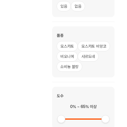
있음
없음
품종
모스카토
모스카토 비앙코
비오니에
샤르도네
소비뇽 블랑
도수
0% ~ 65% 이상