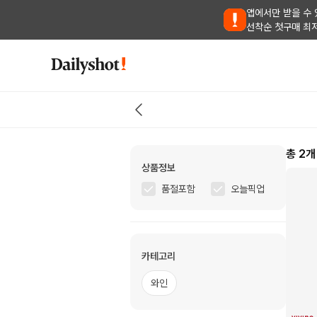
앱에서만 받을 수 
선착순 첫구매 최
총
2
개
상품정보
품절포함
오늘픽업
카테고리
와인