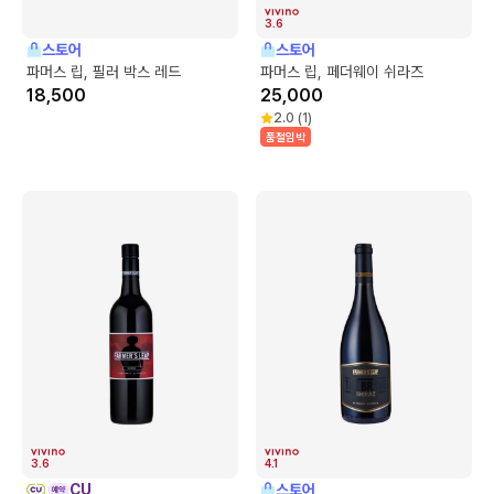
3.6
스토어
스토어
파머스 립, 필러 박스 레드
파머스 립, 페더웨이 쉬라즈
18,500
25,000
2.0
(
1
)
품절임박
3.6
4.1
CU
스토어