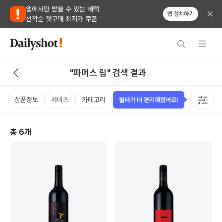
앱에서만 받을 수 있는 혜택
앱 설치하기
선착순 첫구매 최저가 쿠폰
"파머스 립" 검색 결과
상품정보
서비스
카테고리
가격
비비노점수
국가
용
필터가 더 편리해졌어요!
총
6
개