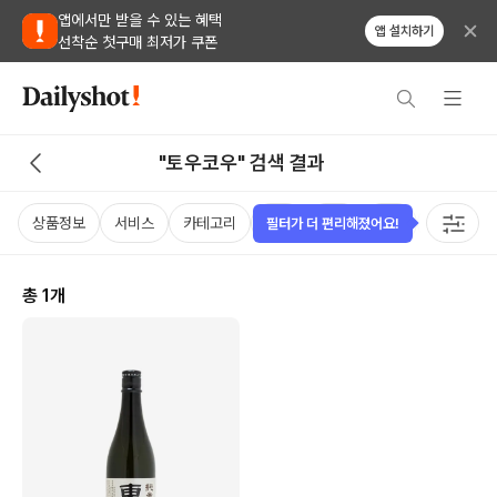
앱에서만 받을 수 있는 혜택
앱 설치하기
선착순 첫구매 최저가 쿠폰
"토우코우" 검색 결과
상품정보
서비스
카테고리
가격
국가
용량
태그
필터가 더 편리해졌어요!
총
1
개