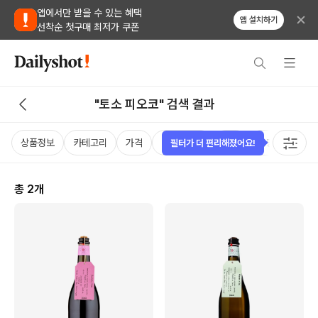
앱에서만 받을 수 있는 혜택
앱 설치하기
선착순 첫구매 최저가 쿠폰
"토소 피오코" 검색 결과
상품정보
카테고리
가격
비비노점수
국가
용량
태그
필터가 더 편리해졌어요!
총
2
개